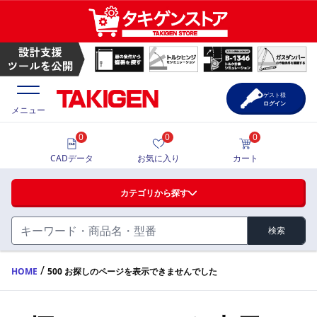
ゲスト様
ログイン
メニュー
0
0
0
価格一覧
CADデータ
お気に入り
カート
選定ツール
カテゴリから探す
製品カタログ
検索
ハンドル・取手・つまみ・周辺機器
FA・A
CAD一覧
/
HOME
500 お探しのページを表示できませんでした
蝶番・ステー・周辺機器
サポート・お問合せ
FB・B