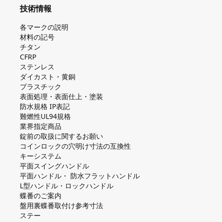
技術情報
各マークの説明
材料の記号
チタン
CFRP
ステンレス
ダイカスト・⻩銅
プラスチック
表面処理・表面仕上・塗装
防⽔規格 IP表記
難燃性UL94規格
業界指定商品
錠前の取扱に関するお願い
コインロックの⽳明け⼨法の互換性
キーシステム
平⾯スイングハンドル
平⾯ハンドル・ 防⽔フラットハンドル
L型ハンドル・ロックハンドル
蝶番のご案内
盤⽤裏蝶番取付け参考⼨法
ステー