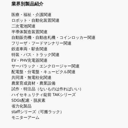
業界別製品紹介
医療・福祉・介護関連
ロボット・自動化装置関連
二次電池関連
半導体製造装置関連
自動販売機・自動改札機・コインロッカー関連
フリーザ・フードマシナリー関連
鉄道車両・駅舎関連
特装・バス・トラック関連
EV・PHV充電器関連
サーバラック・エンクロージャー関連
配電盤・分電盤・キュービクル関連
共同溝・無電柱化関連
農業育成資材・農業設備
試作・特注品（ないものは作ればいい）
ハイセキュリティ錠前 TAKシリーズ
SDGs配慮・脱炭素
省力化製品
staffシリーズ（可搬ラック）
モニターアーム