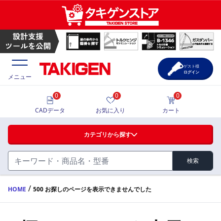
ゲスト様
ログイン
メニュー
0
0
0
価格一覧
CADデータ
お気に入り
カート
選定ツール
カテゴリから探す
製品カタログ
検索
ハンドル・取手・つまみ・周辺機器
FA・A
CAD一覧
/
HOME
500 お探しのページを表示できませんでした
蝶番・ステー・周辺機器
サポート・お問合せ
FB・B