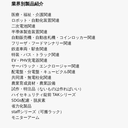
業界別製品紹介
医療・福祉・介護関連
ロボット・自動化装置関連
二次電池関連
半導体製造装置関連
自動販売機・自動改札機・コインロッカー関連
フリーザ・フードマシナリー関連
鉄道車両・駅舎関連
特装・バス・トラック関連
EV・PHV充電器関連
サーバラック・エンクロージャー関連
配電盤・分電盤・キュービクル関連
共同溝・無電柱化関連
農業育成資材・農業設備
試作・特注品（ないものは作ればいい）
ハイセキュリティ錠前 TAKシリーズ
SDGs配慮・脱炭素
省力化製品
staffシリーズ（可搬ラック）
モニターアーム