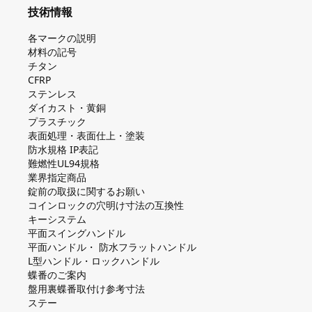
技術情報
各マークの説明
材料の記号
チタン
CFRP
ステンレス
ダイカスト・⻩銅
プラスチック
表面処理・表面仕上・塗装
防⽔規格 IP表記
難燃性UL94規格
業界指定商品
錠前の取扱に関するお願い
コインロックの⽳明け⼨法の互換性
キーシステム
平⾯スイングハンドル
平⾯ハンドル・ 防⽔フラットハンドル
L型ハンドル・ロックハンドル
蝶番のご案内
盤⽤裏蝶番取付け参考⼨法
ステー