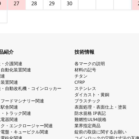
9
27
28
29
30
品紹介
技術情報
祉・介護関連
各マークの説明
・自動化装置関連
材料の記号
関連
チタン
造装置関連
CFRP
機・自動改札機・コインロッカー
ステンレス
ダイカスト・⻩銅
・フードマシナリー関連
プラスチック
・駅舎関連
表面処理・表面仕上・塗装
ス・トラック関連
防⽔規格 IP表記
V充電器関連
難燃性UL94規格
ック・エンクロージャー関連
業界指定商品
分電盤・キュービクル関連
錠前の取扱に関するお願い
無電柱化関連
コインロックの⽳明け⼨法の互