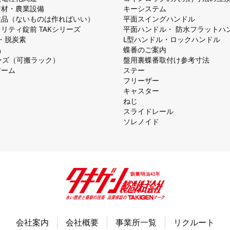
資材・農業設備
キーシステム
注品（ないものは作ればいい）
平⾯スイングハンドル
リティ錠前 TAKシリーズ
平⾯ハンドル・ 防⽔フラットハ
慮・脱炭素
L型ハンドル・ロックハンドル
品
蝶番のご案内
シリーズ（可搬ラック）
盤⽤裏蝶番取付け参考⼨法
アーム
ステー
フリーザー
キャスター
ねじ
スライドレール
ソレノイド
会社案内
会社概要
事業所一覧
リクルート