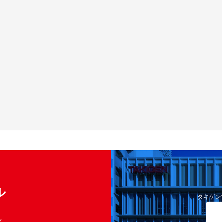
ル
タキゲン
く