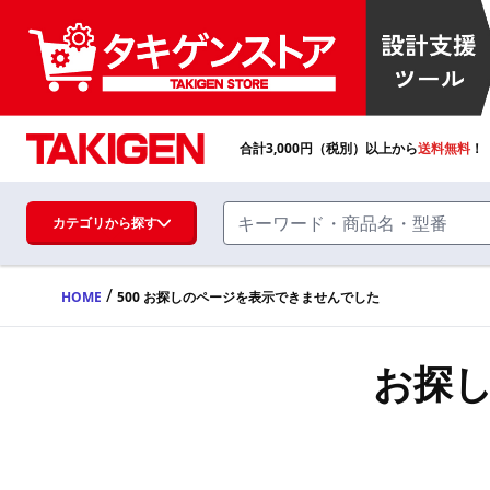
合計
3,000
円（税別）以上から
送料無料
！
カテゴリから探す
/
HOME
500 お探しのページを表示できませんでした
ハンドル・取手・つまみ・周辺機器
FA・A
お探
蝶番・ステー・周辺機器
FB・B
ファスナー・ラッチ錠・キャッチ・錠前
装置・周辺機器