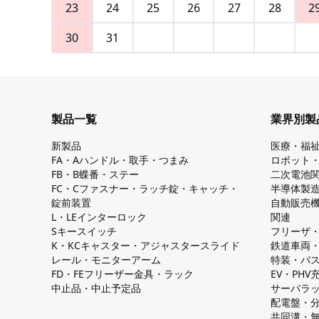
23
24
25
26
27
28
2
30
31
製品一覧
業界別製
新製品
医療・福
FA・Aハンドル・取手・つまみ
ロボット
FB・B蝶番・ステー
二次電池
FC・Cファスナー・ラッチ錠・キャッチ・
半導体製
錠前装置
自動販売
L・LEインターロック
関連
Sキースイッチ
フリーザ
K・KCキャスター・アジャスタースライド
鉄道車両
レール・モニターアーム
特装・バ
FD・FEフリーザー金具・ラック
EV・PH
中止品・中止予定品
サーバラ
配電盤・
共同溝・