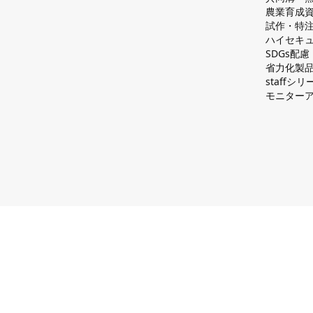
農業育成
試作・特
ハイセキュ
SDGs配
省力化製
staff
モニター