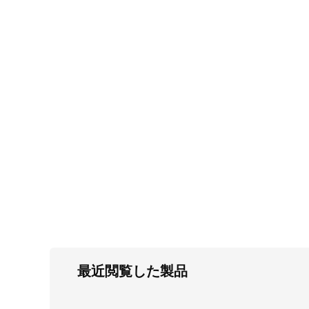
FC・C
電気錠・インターロック
L・LE
キースイッチ
S
キャスター・アジャスター・スライドレ
ール・モニターアーム
K・KC
断熱・ライト・ラック
FD・FE
最近閲覧した製品