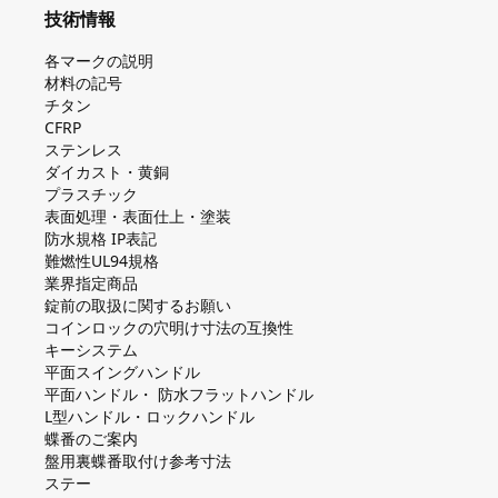
技術情報
各マークの説明
材料の記号
チタン
CFRP
ステンレス
ダイカスト・⻩銅
プラスチック
表面処理・表面仕上・塗装
防⽔規格 IP表記
難燃性UL94規格
業界指定商品
錠前の取扱に関するお願い
コインロックの⽳明け⼨法の互換性
キーシステム
平⾯スイングハンドル
平⾯ハンドル・ 防⽔フラットハンドル
L型ハンドル・ロックハンドル
蝶番のご案内
盤⽤裏蝶番取付け参考⼨法
ステー