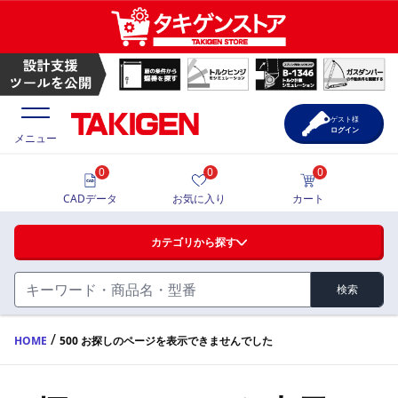
ゲスト様
ログイン
メニュー
0
0
0
価格一覧
CADデータ
お気に入り
カート
選定ツール
カテゴリから探す
製品カタログ
検索
ハンドル・取手・つまみ・周辺機器
FA・A
CAD一覧
/
HOME
500 お探しのページを表示できませんでした
蝶番・ステー・周辺機器
サポート・お問合せ
FB・B