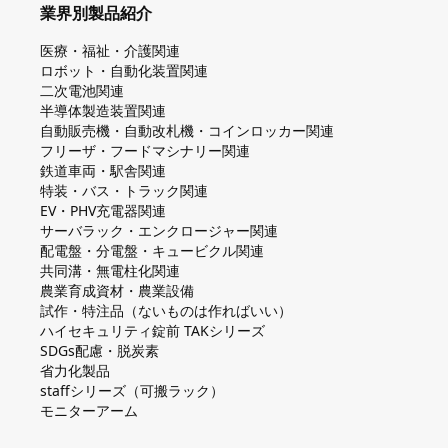
業界別製品紹介
医療・福祉・介護関連
ロボット・自動化装置関連
二次電池関連
半導体製造装置関連
自動販売機・自動改札機・コインロッカー関連
フリーザ・フードマシナリー関連
鉄道車両・駅舎関連
特装・バス・トラック関連
EV・PHV充電器関連
サーバラック・エンクロージャー関連
配電盤・分電盤・キュービクル関連
共同溝・無電柱化関連
農業育成資材・農業設備
試作・特注品（ないものは作ればいい）
ハイセキュリティ錠前 TAKシリーズ
SDGs配慮・脱炭素
省力化製品
staffシリーズ（可搬ラック）
モニターアーム