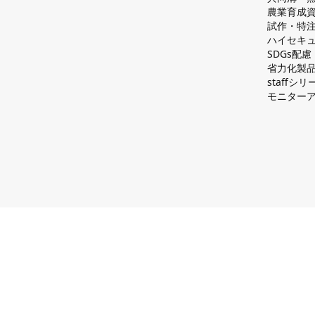
農業育成
試作・特
ハイセキュ
SDGs配
省力化製
staff
モニター