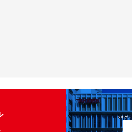
ル
タキゲン
く