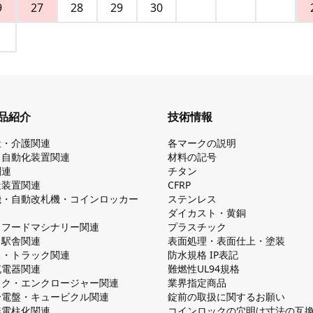
9
27
28
29
30
品紹介
技術情報
祉・介護関連
各マークの説明
・自動化装置関連
材料の記号
関連
チタン
造装置関連
CFRP
機・自動改札機・コインロッカー
ステンレス
ダイカスト・⻩銅
・フードマシナリー関連
プラスチック
・駅舎関連
表面処理・表面仕上・塗装
ス・トラック関連
防⽔規格 IP表記
V充電器関連
難燃性UL94規格
ック・エンクロージャー関連
業界指定商品
分電盤・キュービクル関連
錠前の取扱に関するお願い
無電柱化関連
コインロックの⽳明け⼨法の互