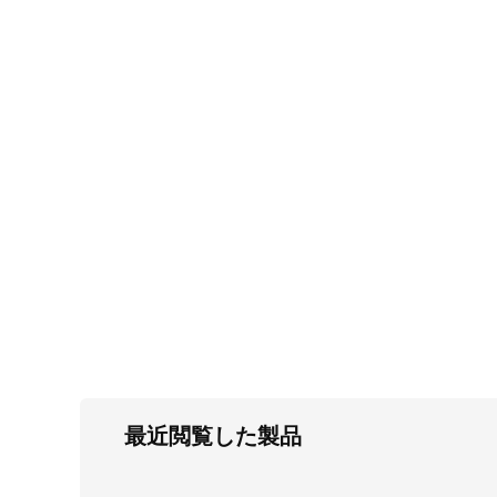
FC・C
電気錠・インターロック
L・LE
キースイッチ
S
キャスター・アジャスター・スライドレ
ール・モニターアーム
K・KC
断熱・ライト・ラック
FD・FE
最近閲覧した製品