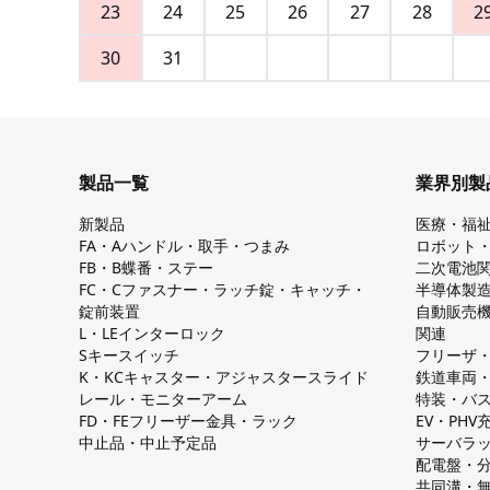
23
24
25
26
27
28
2
30
31
製品一覧
業界別製
新製品
医療・福
FA・Aハンドル・取手・つまみ
ロボット
FB・B蝶番・ステー
二次電池
FC・Cファスナー・ラッチ錠・キャッチ・
半導体製
錠前装置
自動販売
L・LEインターロック
関連
Sキースイッチ
フリーザ
K・KCキャスター・アジャスタースライド
鉄道車両
レール・モニターアーム
特装・バ
FD・FEフリーザー金具・ラック
EV・PH
中止品・中止予定品
サーバラ
配電盤・
共同溝・