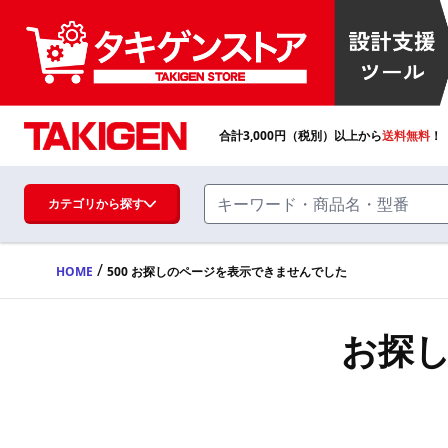
合計
3,000
円（税別）以上から
送料無料
！
カテゴリから探す
/
HOME
500 お探しのページを表示できませんでした
ハンドル・取手・つまみ・周辺機器
FA・A
お探
蝶番・ステー・周辺機器
FB・B
ファスナー・ラッチ錠・キャッチ・錠前
装置・周辺機器