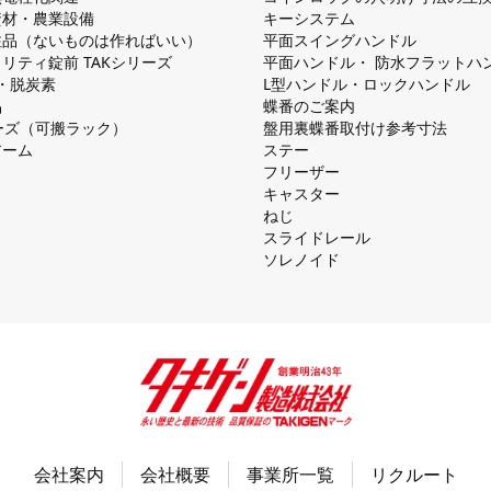
資材・農業設備
キーシステム
注品（ないものは作ればいい）
平⾯スイングハンドル
リティ錠前 TAKシリーズ
平⾯ハンドル・ 防⽔フラットハ
慮・脱炭素
L型ハンドル・ロックハンドル
品
蝶番のご案内
シリーズ（可搬ラック）
盤⽤裏蝶番取付け参考⼨法
アーム
ステー
フリーザー
キャスター
ねじ
スライドレール
ソレノイド
会社案内
会社概要
事業所一覧
リクルート