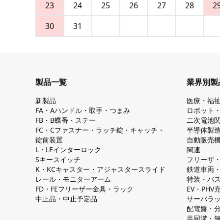
23
24
25
26
27
28
2
30
31
製品一覧
業界別製
新製品
医療・福
FA・Aハンドル・取手・つまみ
ロボット
FB・B蝶番・ステー
二次電池
FC・Cファスナー・ラッチ錠・キャッチ・
半導体製
錠前装置
自動販売
L・LEインターロック
関連
Sキースイッチ
フリーザ
K・KCキャスター・アジャスタースライド
鉄道車両
レール・モニターアーム
特装・バ
FD・FEフリーザー金具・ラック
EV・PH
中止品・中止予定品
サーバラ
配電盤・
共同溝・