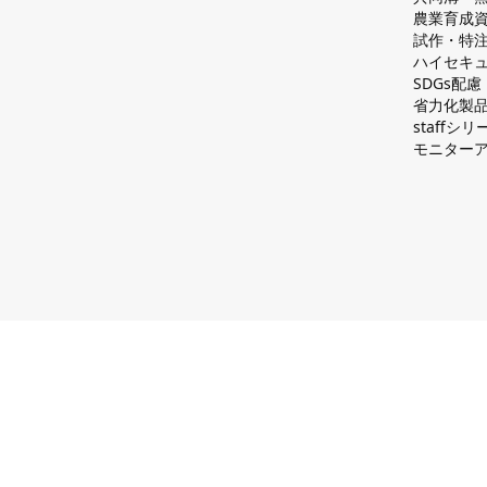
農業育成
試作・特
ハイセキュ
SDGs配
省力化製
staff
モニター