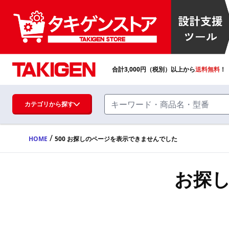
合計
3,000
円（税別）以上から
送料無料
！
カテゴリから探す
/
HOME
500 お探しのページを表示できませんでした
ハンドル・取手・つまみ・周辺機器
FA・A
お探
蝶番・ステー・周辺機器
FB・B
ファスナー・ラッチ錠・キャッチ・錠前
装置・周辺機器