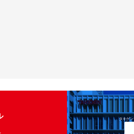
ル
タキゲン
く