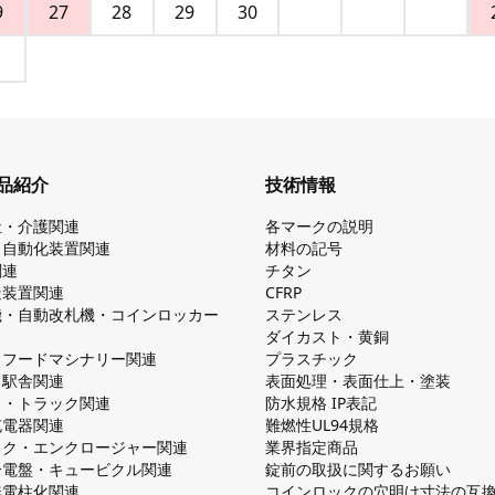
9
27
28
29
30
品紹介
技術情報
祉・介護関連
各マークの説明
・自動化装置関連
材料の記号
関連
チタン
造装置関連
CFRP
機・自動改札機・コインロッカー
ステンレス
ダイカスト・⻩銅
・フードマシナリー関連
プラスチック
・駅舎関連
表面処理・表面仕上・塗装
ス・トラック関連
防⽔規格 IP表記
V充電器関連
難燃性UL94規格
ック・エンクロージャー関連
業界指定商品
分電盤・キュービクル関連
錠前の取扱に関するお願い
無電柱化関連
コインロックの⽳明け⼨法の互