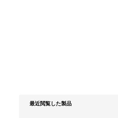
FC・C
電気錠・インターロック
L・LE
キースイッチ
S
キャスター・アジャスター・スライドレ
ール・モニターアーム
K・KC
断熱・ライト・ラック
FD・FE
最近閲覧した製品