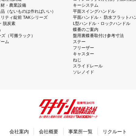
資材・農業設備
キーシステム
注品（ないものは作ればいい）
平⾯スイングハンドル
リティ錠前 TAKシリーズ
平⾯ハンドル・ 防⽔フラットハ
慮・脱炭素
L型ハンドル・ロックハンドル
品
蝶番のご案内
シリーズ（可搬ラック）
盤⽤裏蝶番取付け参考⼨法
アーム
ステー
フリーザー
キャスター
ねじ
スライドレール
ソレノイド
会社案内
会社概要
事業所一覧
リクルート