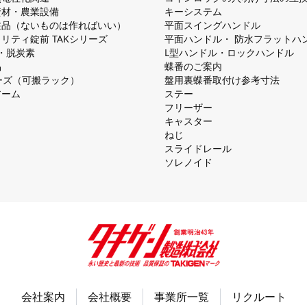
資材・農業設備
キーシステム
注品（ないものは作ればいい）
平⾯スイングハンドル
リティ錠前 TAKシリーズ
平⾯ハンドル・ 防⽔フラットハ
慮・脱炭素
L型ハンドル・ロックハンドル
品
蝶番のご案内
シリーズ（可搬ラック）
盤⽤裏蝶番取付け参考⼨法
アーム
ステー
フリーザー
キャスター
ねじ
スライドレール
ソレノイド
会社案内
会社概要
事業所一覧
リクルート