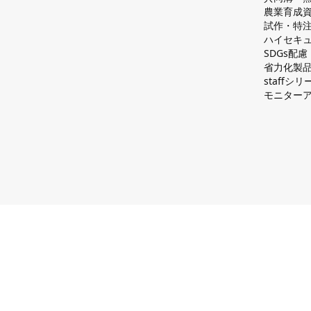
農業育成
試作・特
ハイセキュ
SDGs配
省力化製
staff
モニター