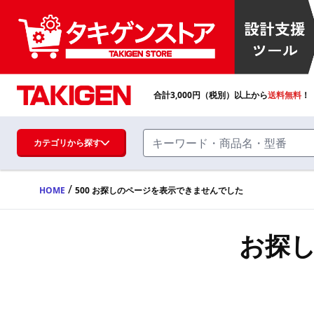
合計
3,000
円（税別）以上から
送料無料
！
カテゴリから探す
/
HOME
500 お探しのページを表示できませんでした
ハンドル・取手・つまみ・周辺機器
FA・A
お探
蝶番・ステー・周辺機器
FB・B
ファスナー・ラッチ錠・キャッチ・錠前
装置・周辺機器