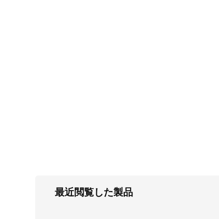
FC・C
電気錠・インターロック
L・LE
キースイッチ
S
キャスター・アジャスター・スライドレ
ール・モニターアーム
K・KC
断熱・ライト・ラック
FD・FE
最近閲覧した製品