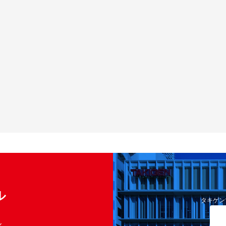
ル
タキゲン
く