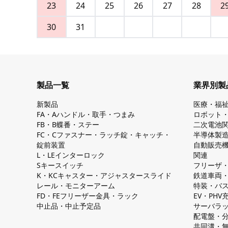
23
24
25
26
27
28
2
30
31
製品一覧
業界別製
新製品
医療・福
FA・Aハンドル・取手・つまみ
ロボット
FB・B蝶番・ステー
二次電池
FC・Cファスナー・ラッチ錠・キャッチ・
半導体製
錠前装置
自動販売
L・LEインターロック
関連
Sキースイッチ
フリーザ
K・KCキャスター・アジャスタースライド
鉄道車両
レール・モニターアーム
特装・バ
FD・FEフリーザー金具・ラック
EV・PH
中止品・中止予定品
サーバラ
配電盤・
共同溝・