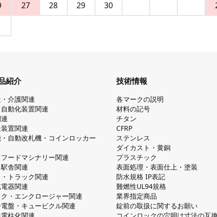
9
27
28
29
30
品紹介
技術情報
祉・介護関連
各マークの説明
・自動化装置関連
材料の記号
関連
チタン
造装置関連
CFRP
機・自動改札機・コインロッカー
ステンレス
ダイカスト・⻩銅
・フードマシナリー関連
プラスチック
・駅舎関連
表面処理・表面仕上・塗装
ス・トラック関連
防⽔規格 IP表記
V充電器関連
難燃性UL94規格
ック・エンクロージャー関連
業界指定商品
分電盤・キュービクル関連
錠前の取扱に関するお願い
無電柱化関連
コインロックの⽳明け⼨法の互