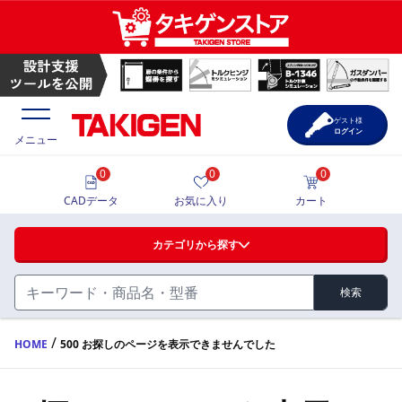
ゲスト様
ログイン
メニュー
0
0
0
価格一覧
CADデータ
お気に入り
カート
選定ツール
カテゴリから探す
製品カタログ
検索
ハンドル・取手・つまみ・周辺機器
FA・A
CAD一覧
/
HOME
500 お探しのページを表示できませんでした
蝶番・ステー・周辺機器
サポート・お問合せ
FB・B