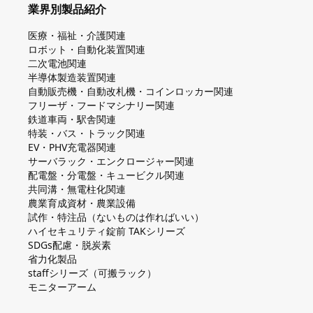
業界別製品紹介
医療・福祉・介護関連
ロボット・自動化装置関連
二次電池関連
半導体製造装置関連
自動販売機・自動改札機・コインロッカー関連
フリーザ・フードマシナリー関連
鉄道車両・駅舎関連
特装・バス・トラック関連
EV・PHV充電器関連
サーバラック・エンクロージャー関連
配電盤・分電盤・キュービクル関連
共同溝・無電柱化関連
農業育成資材・農業設備
試作・特注品（ないものは作ればいい）
ハイセキュリティ錠前 TAKシリーズ
SDGs配慮・脱炭素
省力化製品
staffシリーズ（可搬ラック）
モニターアーム