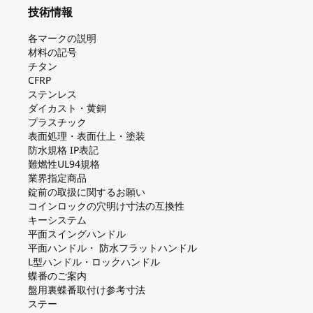
技術情報
各マークの説明
材料の記号
チタン
CFRP
ステンレス
ダイカスト・⻩銅
プラスチック
表面処理・表面仕上・塗装
防⽔規格 IP表記
難燃性UL94規格
業界指定商品
錠前の取扱に関するお願い
コインロックの⽳明け⼨法の互換性
キーシステム
平⾯スイングハンドル
平⾯ハンドル・ 防⽔フラットハンドル
L型ハンドル・ロックハンドル
蝶番のご案内
盤⽤裏蝶番取付け参考⼨法
ステー