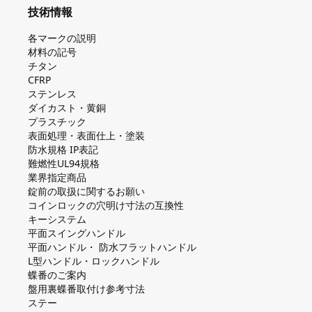
技術情報
各マークの説明
材料の記号
チタン
CFRP
ステンレス
ダイカスト・⻩銅
プラスチック
表面処理・表面仕上・塗装
防⽔規格 IP表記
難燃性UL94規格
業界指定商品
錠前の取扱に関するお願い
コインロックの⽳明け⼨法の互換性
キーシステム
平⾯スイングハンドル
平⾯ハンドル・ 防⽔フラットハンドル
L型ハンドル・ロックハンドル
蝶番のご案内
盤⽤裏蝶番取付け参考⼨法
ステー