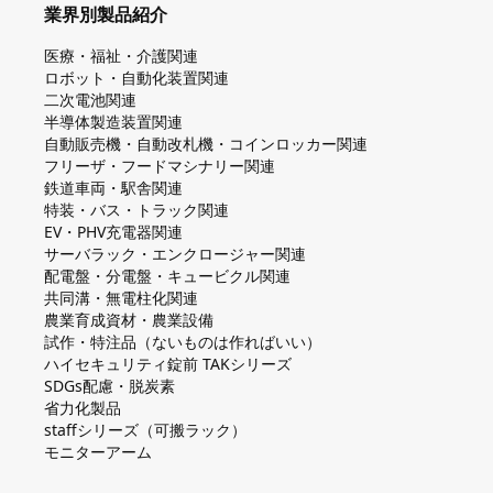
業界別製品紹介
医療・福祉・介護関連
ロボット・自動化装置関連
二次電池関連
半導体製造装置関連
自動販売機・自動改札機・コインロッカー関連
フリーザ・フードマシナリー関連
鉄道車両・駅舎関連
特装・バス・トラック関連
EV・PHV充電器関連
サーバラック・エンクロージャー関連
配電盤・分電盤・キュービクル関連
共同溝・無電柱化関連
農業育成資材・農業設備
試作・特注品（ないものは作ればいい）
ハイセキュリティ錠前 TAKシリーズ
SDGs配慮・脱炭素
省力化製品
staffシリーズ（可搬ラック）
モニターアーム