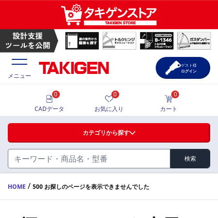
ゲスト様
ログイン
メニュー
0
0
0
価格一覧
CADデータ
お気に入り
カート
選定ツール
カテゴリから探す
製品カタログ
検索
ハンドル・取手・つまみ・周辺機器
FA・A
CAD一覧
/
HOME
500 お探しのページを表示できませんでした
蝶番・ステー・周辺機器
サポート・お問合せ
FB・B