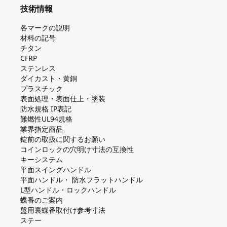
技術情報
各マークの説明
材料の記号
チタン
CFRP
ステンレス
ダイカスト・⻩銅
プラスチック
表面処理・表面仕上・塗装
防⽔規格 IP表記
難燃性UL94規格
業界指定商品
錠前の取扱に関するお願い
コインロックの⽳明け⼨法の互換性
キーシステム
平⾯スイングハンドル
平⾯ハンドル・ 防⽔フラットハンドル
L型ハンドル・ロックハンドル
蝶番のご案内
盤⽤裏蝶番取付け参考⼨法
ステー