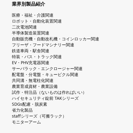
業界別製品紹介
医療・福祉・介護関連
ロボット・自動化装置関連
二次電池関連
半導体製造装置関連
自動販売機・自動改札機・コインロッカー関連
フリーザ・フードマシナリー関連
鉄道車両・駅舎関連
特装・バス・トラック関連
EV・PHV充電器関連
サーバラック・エンクロージャー関連
配電盤・分電盤・キュービクル関連
共同溝・無電柱化関連
農業育成資材・農業設備
試作・特注品（ないものは作ればいい）
ハイセキュリティ錠前 TAKシリーズ
SDGs配慮・脱炭素
省力化製品
staffシリーズ（可搬ラック）
モニターアーム