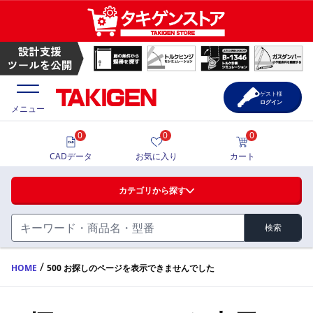
ゲスト様
ログイン
メニュー
0
0
0
価格一覧
CADデータ
お気に入り
カート
選定ツール
カテゴリから探す
製品カタログ
検索
ハンドル・取手・つまみ・周辺機器
FA・A
CAD一覧
/
HOME
500 お探しのページを表示できませんでした
蝶番・ステー・周辺機器
サポート・お問合せ
FB・B