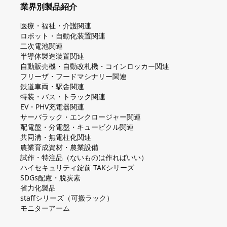
業界別製品紹介
医療・福祉・介護関連
ロボット・自動化装置関連
二次電池関連
半導体製造装置関連
自動販売機・自動改札機・コインロッカー関連
フリーザ・フードマシナリー関連
鉄道車両・駅舎関連
特装・バス・トラック関連
EV・PHV充電器関連
サーバラック・エンクロージャー関連
配電盤・分電盤・キュービクル関連
共同溝・無電柱化関連
農業育成資材・農業設備
試作・特注品（ないものは作ればいい）
ハイセキュリティ錠前 TAKシリーズ
SDGs配慮・脱炭素
省力化製品
staffシリーズ（可搬ラック）
モニターアーム