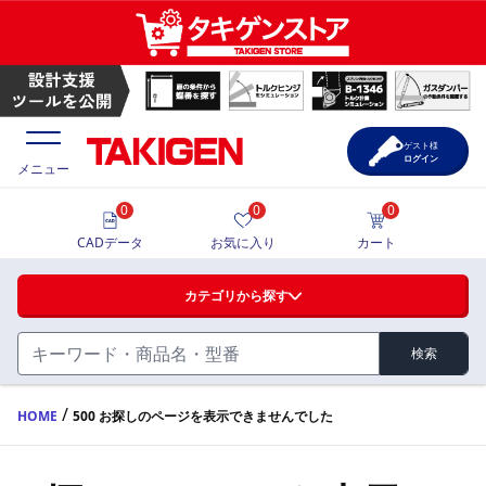
ゲスト様
ログイン
メニュー
0
0
0
価格一覧
CADデータ
お気に入り
カート
選定ツール
カテゴリから探す
製品カタログ
検索
ハンドル・取手・つまみ・周辺機器
FA・A
CAD一覧
/
HOME
500 お探しのページを表示できませんでした
蝶番・ステー・周辺機器
サポート・お問合せ
FB・B