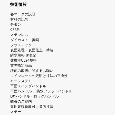
技術情報
各マークの説明
材料の記号
チタン
CFRP
ステンレス
ダイカスト・⻩銅
プラスチック
表面処理・表面仕上・塗装
防⽔規格 IP表記
難燃性UL94規格
業界指定商品
錠前の取扱に関するお願い
コインロックの⽳明け⼨法の互換性
キーシステム
平⾯スイングハンドル
平⾯ハンドル・ 防⽔フラットハンドル
L型ハンドル・ロックハンドル
蝶番のご案内
盤⽤裏蝶番取付け参考⼨法
ステー