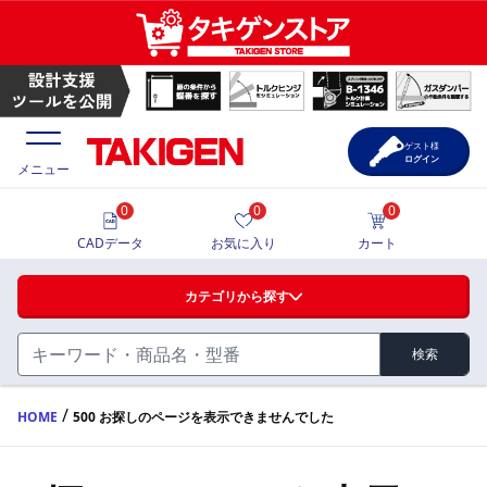
ゲスト様
ログイン
メニュー
0
0
0
価格一覧
CADデータ
お気に入り
カート
選定ツール
カテゴリから探す
製品カタログ
検索
ハンドル・取手・つまみ・周辺機器
FA・A
CAD一覧
/
HOME
500 お探しのページを表示できませんでした
蝶番・ステー・周辺機器
サポート・お問合せ
FB・B