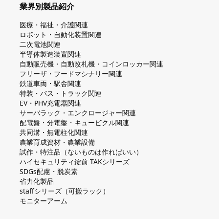
業界別製品紹介
医療・福祉・介護関連
ロボット・自動化装置関連
二次電池関連
半導体製造装置関連
自動販売機・自動改札機・コインロッカー関連
フリーザ・フードマシナリー関連
鉄道車両・駅舎関連
特装・バス・トラック関連
EV・PHV充電器関連
サーバラック・エンクロージャー関連
配電盤・分電盤・キュービクル関連
共同溝・無電柱化関連
農業育成資材・農業設備
試作・特注品（ないものは作ればいい）
ハイセキュリティ錠前 TAKシリーズ
SDGs配慮・脱炭素
省力化製品
staffシリーズ（可搬ラック）
モニターアーム