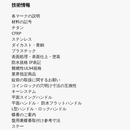
技術情報
各マークの説明
材料の記号
チタン
CFRP
ステンレス
ダイカスト・⻩銅
プラスチック
表面処理・表面仕上・塗装
防⽔規格 IP表記
難燃性UL94規格
業界指定商品
錠前の取扱に関するお願い
コインロックの⽳明け⼨法の互換性
キーシステム
平⾯スイングハンドル
平⾯ハンドル・ 防⽔フラットハンドル
L型ハンドル・ロックハンドル
蝶番のご案内
盤⽤裏蝶番取付け参考⼨法
ステー