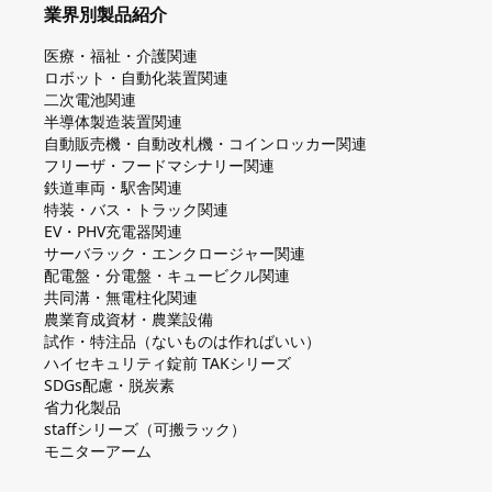
業界別製品紹介
医療・福祉・介護関連
ロボット・自動化装置関連
二次電池関連
半導体製造装置関連
自動販売機・自動改札機・コインロッカー関連
フリーザ・フードマシナリー関連
鉄道車両・駅舎関連
特装・バス・トラック関連
EV・PHV充電器関連
サーバラック・エンクロージャー関連
配電盤・分電盤・キュービクル関連
共同溝・無電柱化関連
農業育成資材・農業設備
試作・特注品（ないものは作ればいい）
ハイセキュリティ錠前 TAKシリーズ
SDGs配慮・脱炭素
省力化製品
staffシリーズ（可搬ラック）
モニターアーム