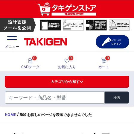
ゲスト様
ログイン
メニュー
0
0
0
価格一覧
CADデータ
お気に入り
カート
選定ツール
カテゴリから探す
製品カタログ
検索
ハンドル・取手・つまみ・周辺機器
FA・A
CAD一覧
/
HOME
500 お探しのページを表示できませんでした
蝶番・ステー・周辺機器
サポート・お問合せ
FB・B