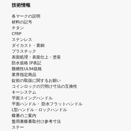
技術情報
各マークの説明
材料の記号
チタン
CFRP
ステンレス
ダイカスト・⻩銅
プラスチック
表面処理・表面仕上・塗装
防⽔規格 IP表記
難燃性UL94規格
業界指定商品
錠前の取扱に関するお願い
コインロックの⽳明け⼨法の互換性
キーシステム
平⾯スイングハンドル
平⾯ハンドル・ 防⽔フラットハンドル
L型ハンドル・ロックハンドル
蝶番のご案内
盤⽤裏蝶番取付け参考⼨法
ステー