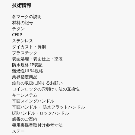
技術情報
各マークの説明
材料の記号
チタン
CFRP
ステンレス
ダイカスト・⻩銅
プラスチック
表面処理・表面仕上・塗装
防⽔規格 IP表記
難燃性UL94規格
業界指定商品
錠前の取扱に関するお願い
コインロックの⽳明け⼨法の互換性
キーシステム
平⾯スイングハンドル
平⾯ハンドル・ 防⽔フラットハンドル
L型ハンドル・ロックハンドル
蝶番のご案内
盤⽤裏蝶番取付け参考⼨法
ステー