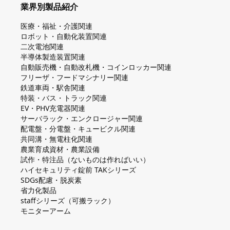
業界別製品紹介
医療・福祉・介護関連
ロボット・自動化装置関連
二次電池関連
半導体製造装置関連
自動販売機・自動改札機・コインロッカー関連
フリーザ・フードマシナリー関連
鉄道車両・駅舎関連
特装・バス・トラック関連
EV・PHV充電器関連
サーバラック・エンクロージャー関連
配電盤・分電盤・キュービクル関連
共同溝・無電柱化関連
農業育成資材・農業設備
試作・特注品（ないものは作ればいい）
ハイセキュリティ錠前 TAKシリーズ
SDGs配慮・脱炭素
省力化製品
staffシリーズ（可搬ラック）
モニターアーム