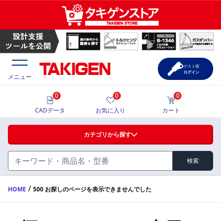
ゲスト様
ログイン
メニュー
0
0
0
価格一覧
CADデータ
お気に入り
カート
選定ツール
カテゴリから探す
製品カタログ
検索
ハンドル・取手・つまみ・周辺機器
FA・A
CAD一覧
/
HOME
500 お探しのページを表示できませんでした
蝶番・ステー・周辺機器
サポート・お問合せ
FB・B