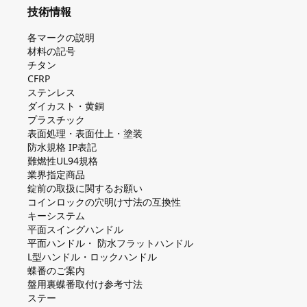
技術情報
各マークの説明
材料の記号
チタン
CFRP
ステンレス
ダイカスト・⻩銅
プラスチック
表面処理・表面仕上・塗装
防⽔規格 IP表記
難燃性UL94規格
業界指定商品
錠前の取扱に関するお願い
コインロックの⽳明け⼨法の互換性
キーシステム
平⾯スイングハンドル
平⾯ハンドル・ 防⽔フラットハンドル
L型ハンドル・ロックハンドル
蝶番のご案内
盤⽤裏蝶番取付け参考⼨法
ステー