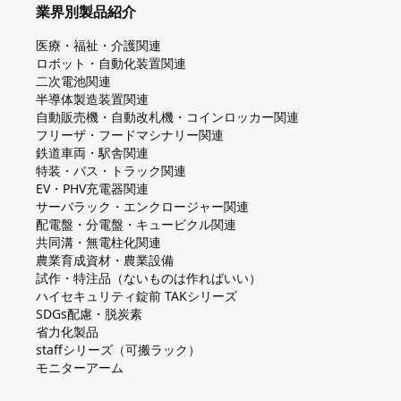
業界別製品紹介
医療・福祉・介護関連
ロボット・自動化装置関連
二次電池関連
半導体製造装置関連
自動販売機・自動改札機・コインロッカー関連
フリーザ・フードマシナリー関連
鉄道車両・駅舎関連
特装・バス・トラック関連
EV・PHV充電器関連
サーバラック・エンクロージャー関連
配電盤・分電盤・キュービクル関連
共同溝・無電柱化関連
農業育成資材・農業設備
試作・特注品（ないものは作ればいい）
ハイセキュリティ錠前 TAKシリーズ
SDGs配慮・脱炭素
省力化製品
staffシリーズ（可搬ラック）
モニターアーム