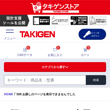
ゲスト様
ログイン
メニュー
0
0
0
価格一覧
CADデータ
お気に入り
カート
選定ツール
カテゴリから探す
製品カタログ
検索
ハンドル・取手・つまみ・周辺機器
FA・A
CAD一覧
/
HOME
500 お探しのページを表示できませんでした
蝶番・ステー・周辺機器
サポート・お問合せ
FB・B