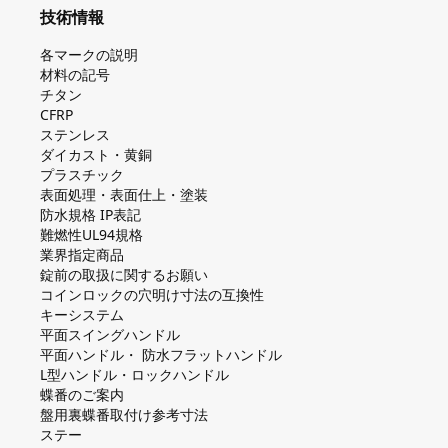
技術情報
各マークの説明
材料の記号
チタン
CFRP
ステンレス
ダイカスト・⻩銅
プラスチック
表面処理・表面仕上・塗装
防⽔規格 IP表記
難燃性UL94規格
業界指定商品
錠前の取扱に関するお願い
コインロックの⽳明け⼨法の互換性
キーシステム
平⾯スイングハンドル
平⾯ハンドル・ 防⽔フラットハンドル
L型ハンドル・ロックハンドル
蝶番のご案内
盤⽤裏蝶番取付け参考⼨法
ステー