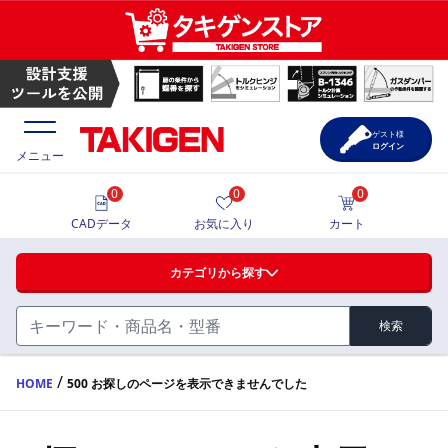
ゲスト様
ログイン
メニュー
0
0
0
価格一覧
CADデータ
お気に入り
カート
選定ツール
カテゴリから探す
製品カタログ
検索
ハンドル・取手・つまみ・周辺機器
FA・A
CAD一覧
/
HOME
500 お探しのページを表示できませんでした
蝶番・ステー・周辺機器
サポート・お問合せ
FB・B