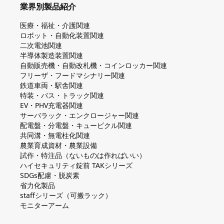
業界別製品紹介
医療・福祉・介護関連
ロボット・自動化装置関連
二次電池関連
半導体製造装置関連
自動販売機・自動改札機・コインロッカー関連
フリーザ・フードマシナリー関連
鉄道車両・駅舎関連
特装・バス・トラック関連
EV・PHV充電器関連
サーバラック・エンクロージャー関連
配電盤・分電盤・キュービクル関連
共同溝・無電柱化関連
農業育成資材・農業設備
試作・特注品（ないものは作ればいい）
ハイセキュリティ錠前 TAKシリーズ
SDGs配慮・脱炭素
省力化製品
staffシリーズ（可搬ラック）
モニターアーム