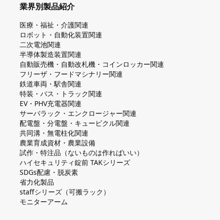
業界別製品紹介
医療・福祉・介護関連
ロボット・自動化装置関連
二次電池関連
半導体製造装置関連
自動販売機・自動改札機・コインロッカー関連
フリーザ・フードマシナリー関連
鉄道車両・駅舎関連
特装・バス・トラック関連
EV・PHV充電器関連
サーバラック・エンクロージャー関連
配電盤・分電盤・キュービクル関連
共同溝・無電柱化関連
農業育成資材・農業設備
試作・特注品（ないものは作ればいい）
ハイセキュリティ錠前 TAKシリーズ
SDGs配慮・脱炭素
省力化製品
staffシリーズ（可搬ラック）
モニターアーム