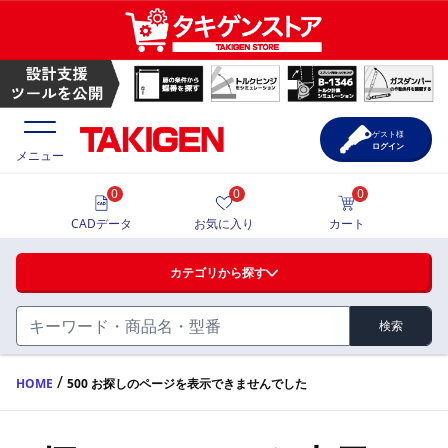
ゲスト様
ログイン
メニュー
0
0
0
価格一覧
CADデータ
お気に入り
カート
選定ツール
カテゴリから探す
製品カタログ
検索
ハンドル・取手・つまみ・周辺機器
FA・A
CAD一覧
/
HOME
500 お探しのページを表示できませんでした
蝶番・ステー・周辺機器
サポート・お問合せ
FB・B