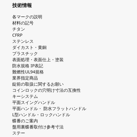
技術情報
各マークの説明
材料の記号
チタン
CFRP
ステンレス
ダイカスト・⻩銅
プラスチック
表面処理・表面仕上・塗装
防⽔規格 IP表記
難燃性UL94規格
業界指定商品
錠前の取扱に関するお願い
コインロックの⽳明け⼨法の互換性
キーシステム
平⾯スイングハンドル
平⾯ハンドル・ 防⽔フラットハンドル
L型ハンドル・ロックハンドル
蝶番のご案内
盤⽤裏蝶番取付け参考⼨法
ステー