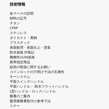
技術情報
各マークの説明
材料の記号
チタン
CFRP
ステンレス
ダイカスト・⻩銅
プラスチック
表面処理・表面仕上・塗装
防⽔規格 IP表記
難燃性UL94規格
業界指定商品
錠前の取扱に関するお願い
コインロックの⽳明け⼨法の互換性
キーシステム
平⾯スイングハンドル
平⾯ハンドル・ 防⽔フラットハンドル
L型ハンドル・ロックハンドル
蝶番のご案内
盤⽤裏蝶番取付け参考⼨法
ステー