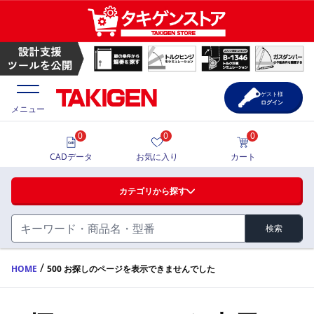
ゲスト様
ログイン
メニュー
0
0
0
価格一覧
CADデータ
お気に入り
カート
選定ツール
カテゴリから探す
製品カタログ
検索
ハンドル・取手・つまみ・周辺機器
FA・A
CAD一覧
/
HOME
500 お探しのページを表示できませんでした
蝶番・ステー・周辺機器
サポート・お問合せ
FB・B