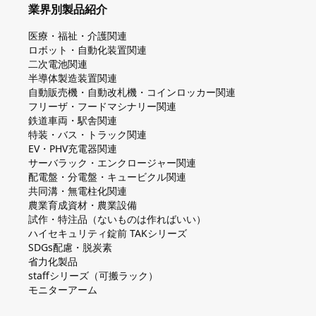
業界別製品紹介
医療・福祉・介護関連
ロボット・自動化装置関連
二次電池関連
半導体製造装置関連
自動販売機・自動改札機・コインロッカー関連
フリーザ・フードマシナリー関連
鉄道車両・駅舎関連
特装・バス・トラック関連
EV・PHV充電器関連
サーバラック・エンクロージャー関連
配電盤・分電盤・キュービクル関連
共同溝・無電柱化関連
農業育成資材・農業設備
試作・特注品（ないものは作ればいい）
ハイセキュリティ錠前 TAKシリーズ
SDGs配慮・脱炭素
省力化製品
staffシリーズ（可搬ラック）
モニターアーム