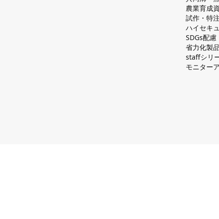
農業育成
試作・特
ハイセキュ
SDGs配
省力化製
staff
モニター