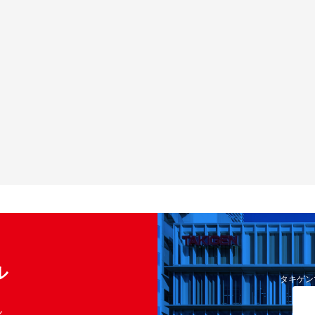
ル
タキゲン
く