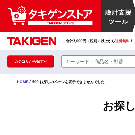
合計
3,000
円（税別）以上から
送料無料
！
カテゴリから探す
/
HOME
500 お探しのページを表示できませんでした
ハンドル・取手・つまみ・周辺機器
FA・A
お探
蝶番・ステー・周辺機器
FB・B
ファスナー・ラッチ錠・キャッチ・錠前
装置・周辺機器