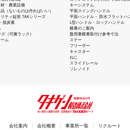
資材・農業設備
キーシステム
注品（ないものは作ればいい）
平⾯スイングハンドル
リティ錠前 TAKシリーズ
平⾯ハンドル・ 防⽔フラットハ
慮・脱炭素
L型ハンドル・ロックハンドル
品
蝶番のご案内
シリーズ（可搬ラック）
盤⽤裏蝶番取付け参考⼨法
アーム
ステー
フリーザー
キャスター
ねじ
スライドレール
ソレノイド
会社案内
会社概要
事業所一覧
リクルート