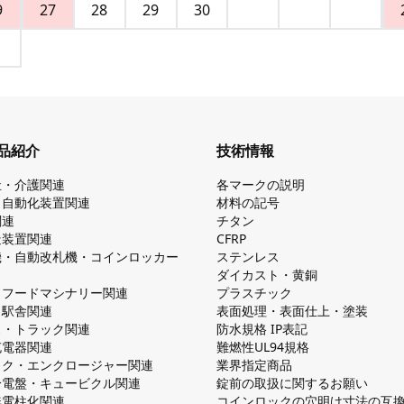
9
27
28
29
30
品紹介
技術情報
祉・介護関連
各マークの説明
・自動化装置関連
材料の記号
関連
チタン
造装置関連
CFRP
機・自動改札機・コインロッカー
ステンレス
ダイカスト・⻩銅
・フードマシナリー関連
プラスチック
・駅舎関連
表面処理・表面仕上・塗装
ス・トラック関連
防⽔規格 IP表記
V充電器関連
難燃性UL94規格
ック・エンクロージャー関連
業界指定商品
分電盤・キュービクル関連
錠前の取扱に関するお願い
無電柱化関連
コインロックの⽳明け⼨法の互