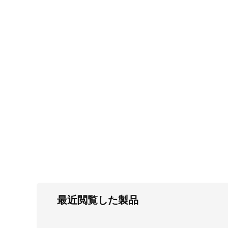
FC・C
電気錠・インターロック
L・LE
キースイッチ
S
キャスター・アジャスター・スライドレ
ール・モニターアーム
K・KC
断熱・ライト・ラック
FD・FE
最近閲覧した製品