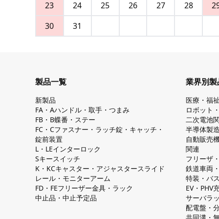
23
24
25
26
27
28
2
30
31
製品一覧
業界別製
新製品
医療・福
FA・Aハンドル・取手・つまみ
ロボット
FB・B蝶番・ステー
二次電池
FC・Cファスナー・ラッチ錠・キャッチ・
半導体製
錠前装置
自動販売
L・LEインターロック
関連
Sキースイッチ
フリーザ
K・KCキャスター・アジャスタースライド
鉄道車両
レール・モニターアーム
特装・バ
FD・FEフリーザー金具・ラック
EV・PH
中止品・中止予定品
サーバラ
配電盤・
共同溝・