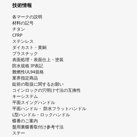
技術情報
各マークの説明
材料の記号
チタン
CFRP
ステンレス
ダイカスト・⻩銅
プラスチック
表面処理・表面仕上・塗装
防⽔規格 IP表記
難燃性UL94規格
業界指定商品
錠前の取扱に関するお願い
コインロックの⽳明け⼨法の互換性
キーシステム
平⾯スイングハンドル
平⾯ハンドル・ 防⽔フラットハンドル
L型ハンドル・ロックハンドル
蝶番のご案内
盤⽤裏蝶番取付け参考⼨法
ステー