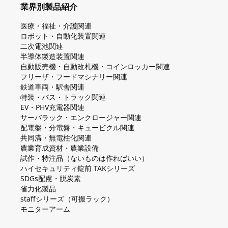
業界別製品紹介
医療・福祉・介護関連
ロボット・自動化装置関連
二次電池関連
半導体製造装置関連
自動販売機・自動改札機・コインロッカー関連
フリーザ・フードマシナリー関連
鉄道車両・駅舎関連
特装・バス・トラック関連
EV・PHV充電器関連
サーバラック・エンクロージャー関連
配電盤・分電盤・キュービクル関連
共同溝・無電柱化関連
農業育成資材・農業設備
試作・特注品（ないものは作ればいい）
ハイセキュリティ錠前 TAKシリーズ
SDGs配慮・脱炭素
省力化製品
staffシリーズ（可搬ラック）
モニターアーム