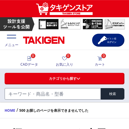
ゲスト様
ログイン
メニュー
0
0
0
価格一覧
CADデータ
お気に入り
カート
選定ツール
カテゴリから探す
製品カタログ
検索
ハンドル・取手・つまみ・周辺機器
FA・A
CAD一覧
/
HOME
500 お探しのページを表示できませんでした
蝶番・ステー・周辺機器
サポート・お問合せ
FB・B