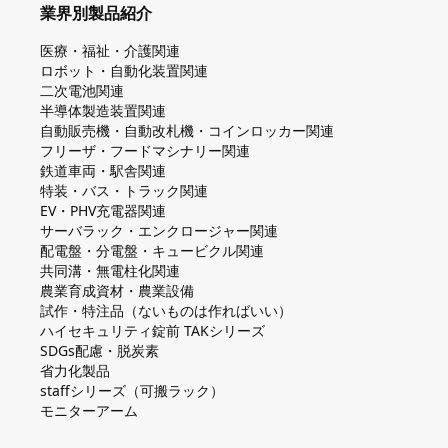
業界別製品紹介
医療・福祉・介護関連
ロボット・自動化装置関連
二次電池関連
半導体製造装置関連
自動販売機・自動改札機・コインロッカー関連
フリーザ・フードマシナリー関連
鉄道車両・駅舎関連
特装・バス・トラック関連
EV・PHV充電器関連
サーバラック・エンクロージャー関連
配電盤・分電盤・キュービクル関連
共同溝・無電柱化関連
農業育成資材・農業設備
試作・特注品（ないものは作ればいい）
ハイセキュリティ錠前 TAKシリーズ
SDGs配慮・脱炭素
省力化製品
staffシリーズ（可搬ラック）
モニターアーム