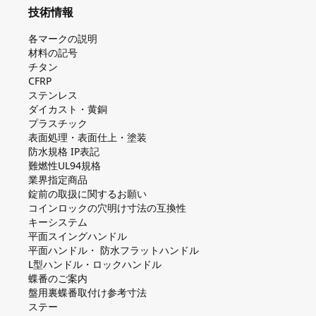
技術情報
各マークの説明
材料の記号
チタン
CFRP
ステンレス
ダイカスト・⻩銅
プラスチック
表面処理・表面仕上・塗装
防⽔規格 IP表記
難燃性UL94規格
業界指定商品
錠前の取扱に関するお願い
コインロックの⽳明け⼨法の互換性
キーシステム
平⾯スイングハンドル
平⾯ハンドル・ 防⽔フラットハンドル
L型ハンドル・ロックハンドル
蝶番のご案内
盤⽤裏蝶番取付け参考⼨法
ステー