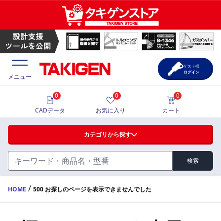
ゲスト様
ログイン
メニュー
0
0
0
価格一覧
CADデータ
お気に入り
カート
選定ツール
カテゴリから探す
製品カタログ
検索
ハンドル・取手・つまみ・周辺機器
FA・A
CAD一覧
/
HOME
500 お探しのページを表示できませんでした
蝶番・ステー・周辺機器
サポート・お問合せ
FB・B