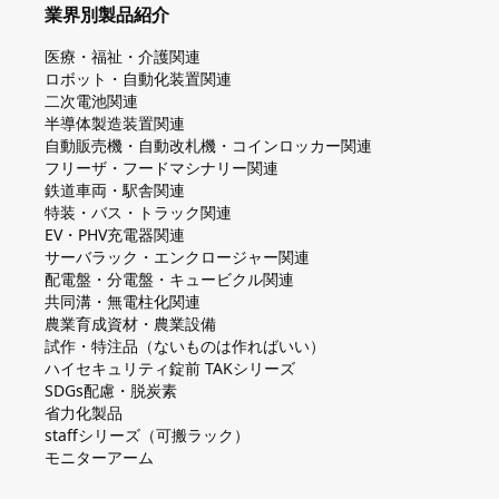
業界別製品紹介
医療・福祉・介護関連
ロボット・自動化装置関連
二次電池関連
半導体製造装置関連
自動販売機・自動改札機・コインロッカー関連
フリーザ・フードマシナリー関連
鉄道車両・駅舎関連
特装・バス・トラック関連
EV・PHV充電器関連
サーバラック・エンクロージャー関連
配電盤・分電盤・キュービクル関連
共同溝・無電柱化関連
農業育成資材・農業設備
試作・特注品（ないものは作ればいい）
ハイセキュリティ錠前 TAKシリーズ
SDGs配慮・脱炭素
省力化製品
staffシリーズ（可搬ラック）
モニターアーム