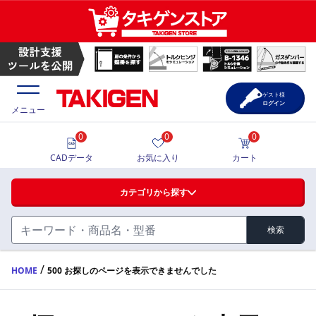
ゲスト様
ログイン
メニュー
0
0
0
価格一覧
CADデータ
お気に入り
カート
選定ツール
カテゴリから探す
製品カタログ
検索
ハンドル・取手・つまみ・周辺機器
FA・A
CAD一覧
/
HOME
500 お探しのページを表示できませんでした
蝶番・ステー・周辺機器
サポート・お問合せ
FB・B