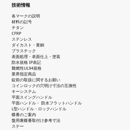
技術情報
各マークの説明
材料の記号
チタン
CFRP
ステンレス
ダイカスト・⻩銅
プラスチック
表面処理・表面仕上・塗装
防⽔規格 IP表記
難燃性UL94規格
業界指定商品
錠前の取扱に関するお願い
コインロックの⽳明け⼨法の互換性
キーシステム
平⾯スイングハンドル
平⾯ハンドル・ 防⽔フラットハンドル
L型ハンドル・ロックハンドル
蝶番のご案内
盤⽤裏蝶番取付け参考⼨法
ステー