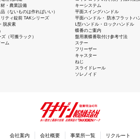
資材・農業設備
キーシステム
注品（ないものは作ればいい）
平⾯スイングハンドル
リティ錠前 TAKシリーズ
平⾯ハンドル・ 防⽔フラットハ
慮・脱炭素
L型ハンドル・ロックハンドル
品
蝶番のご案内
シリーズ（可搬ラック）
盤⽤裏蝶番取付け参考⼨法
アーム
ステー
フリーザー
キャスター
ねじ
スライドレール
ソレノイド
会社案内
会社概要
事業所一覧
リクルート