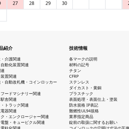
9
27
28
29
30
品紹介
技術情報
祉・介護関連
各マークの説明
・自動化装置関連
材料の記号
関連
チタン
造装置関連
CFRP
機・自動改札機・コインロッカー
ステンレス
ダイカスト・⻩銅
・フードマシナリー関連
プラスチック
・駅舎関連
表面処理・表面仕上・塗装
ス・トラック関連
防⽔規格 IP表記
V充電器関連
難燃性UL94規格
ック・エンクロージャー関連
業界指定商品
分電盤・キュービクル関連
錠前の取扱に関するお願い
無電柱化関連
コインロックの⽳明け⼨法の互