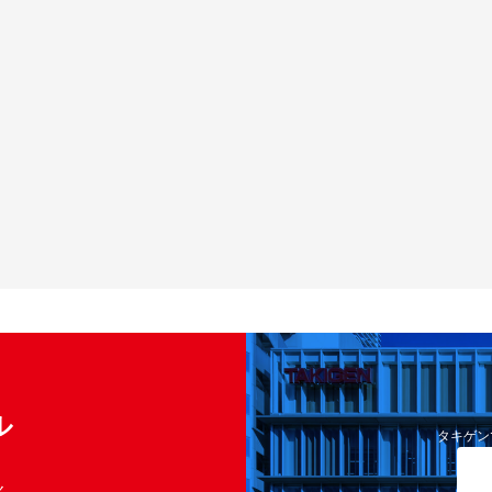
ル
タキゲン
く