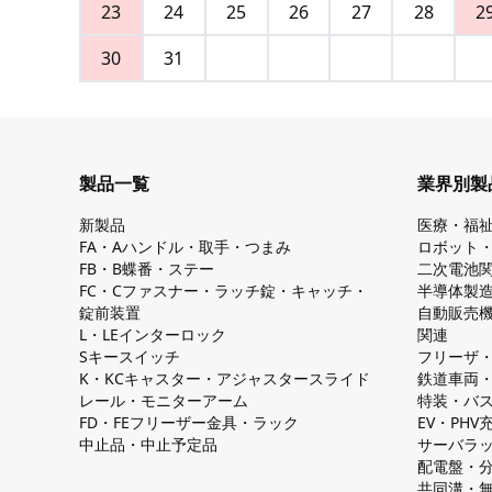
23
24
25
26
27
28
2
30
31
製品一覧
業界別製
新製品
医療・福
FA・Aハンドル・取手・つまみ
ロボット
FB・B蝶番・ステー
二次電池
FC・Cファスナー・ラッチ錠・キャッチ・
半導体製
錠前装置
自動販売
L・LEインターロック
関連
Sキースイッチ
フリーザ
K・KCキャスター・アジャスタースライド
鉄道車両
レール・モニターアーム
特装・バ
FD・FEフリーザー金具・ラック
EV・PH
中止品・中止予定品
サーバラ
配電盤・
共同溝・