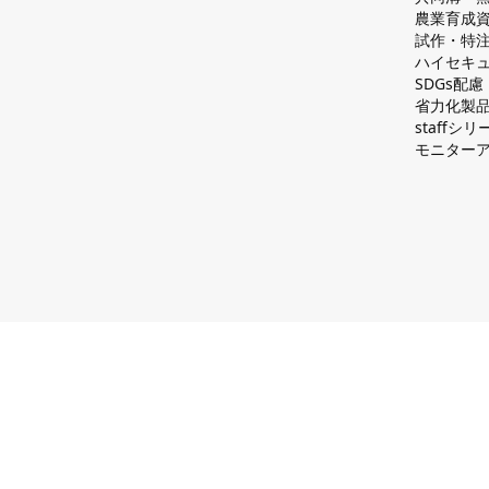
農業育成
試作・特
ハイセキュ
SDGs配
省力化製
staff
モニター