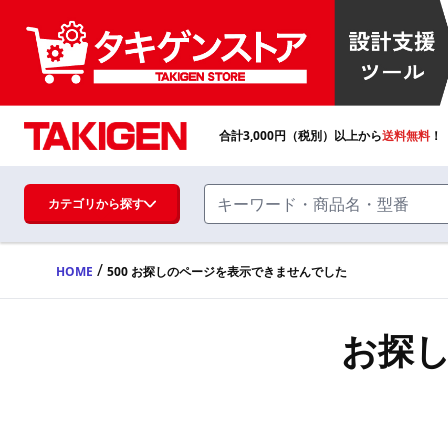
合計
3,000
円（税別）以上から
送料無料
！
カテゴリから探す
/
HOME
500 お探しのページを表示できませんでした
ハンドル・取手・つまみ・周辺機器
FA・A
お探
蝶番・ステー・周辺機器
FB・B
ファスナー・ラッチ錠・キャッチ・錠前
装置・周辺機器