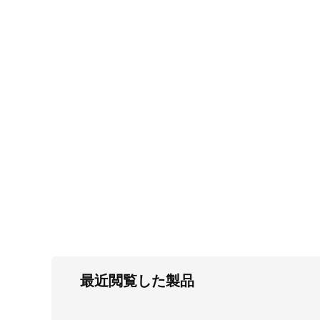
FC・C
電気錠・インターロック
L・LE
キースイッチ
S
キャスター・アジャスター・スライドレ
ール・モニターアーム
K・KC
断熱・ライト・ラック
FD・FE
最近閲覧した製品