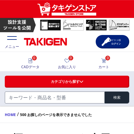
ゲスト様
ログイン
メニュー
0
0
0
価格一覧
CADデータ
お気に入り
カート
選定ツール
カテゴリから探す
製品カタログ
検索
ハンドル・取手・つまみ・周辺機器
FA・A
CAD一覧
/
HOME
500 お探しのページを表示できませんでした
蝶番・ステー・周辺機器
サポート・お問合せ
FB・B