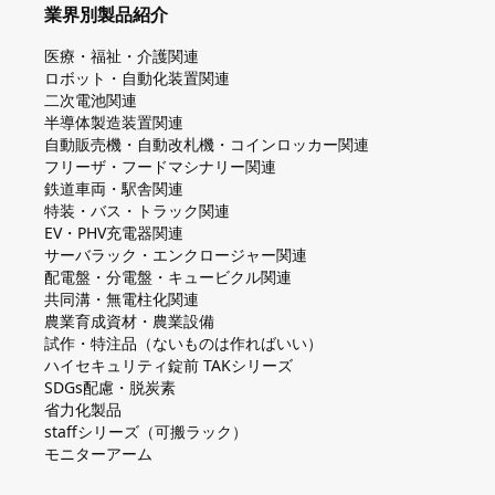
業界別製品紹介
医療・福祉・介護関連
ロボット・自動化装置関連
二次電池関連
半導体製造装置関連
自動販売機・自動改札機・コインロッカー関連
フリーザ・フードマシナリー関連
鉄道車両・駅舎関連
特装・バス・トラック関連
EV・PHV充電器関連
サーバラック・エンクロージャー関連
配電盤・分電盤・キュービクル関連
共同溝・無電柱化関連
農業育成資材・農業設備
試作・特注品（ないものは作ればいい）
ハイセキュリティ錠前 TAKシリーズ
SDGs配慮・脱炭素
省力化製品
staffシリーズ（可搬ラック）
モニターアーム