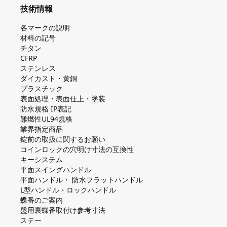
技術情報
各マークの説明
材料の記号
チタン
CFRP
ステンレス
ダイカスト・⻩銅
プラスチック
表面処理・表面仕上・塗装
防⽔規格 IP表記
難燃性UL94規格
業界指定商品
錠前の取扱に関するお願い
コインロックの⽳明け⼨法の互換性
キーシステム
平⾯スイングハンドル
平⾯ハンドル・ 防⽔フラットハンドル
L型ハンドル・ロックハンドル
蝶番のご案内
盤⽤裏蝶番取付け参考⼨法
ステー