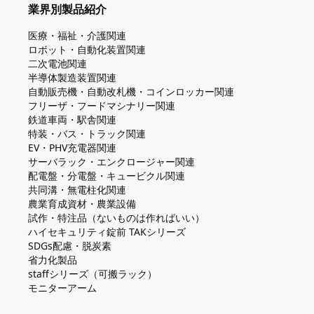
業界別製品紹介
医療・福祉・介護関連
ロボット・自動化装置関連
二次電池関連
半導体製造装置関連
自動販売機・自動改札機・コインロッカー関連
フリーザ・フードマシナリー関連
鉄道車両・駅舎関連
特装・バス・トラック関連
EV・PHV充電器関連
サーバラック・エンクロージャー関連
配電盤・分電盤・キュービクル関連
共同溝・無電柱化関連
農業育成資材・農業設備
試作・特注品（ないものは作ればいい）
ハイセキュリティ錠前 TAKシリーズ
SDGs配慮・脱炭素
省力化製品
staffシリーズ（可搬ラック）
モニターアーム