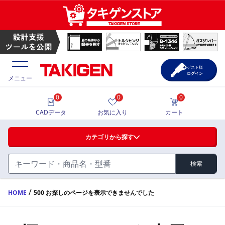
ゲスト様
ログイン
メニュー
0
0
0
価格一覧
CADデータ
お気に入り
カート
選定ツール
カテゴリから探す
製品カタログ
検索
ハンドル・取手・つまみ・周辺機器
FA・A
CAD一覧
/
HOME
500 お探しのページを表示できませんでした
蝶番・ステー・周辺機器
サポート・お問合せ
FB・B