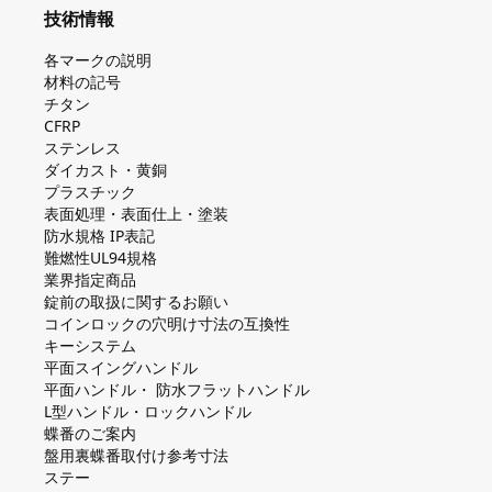
技術情報
各マークの説明
材料の記号
チタン
CFRP
ステンレス
ダイカスト・⻩銅
プラスチック
表面処理・表面仕上・塗装
防⽔規格 IP表記
難燃性UL94規格
業界指定商品
錠前の取扱に関するお願い
コインロックの⽳明け⼨法の互換性
キーシステム
平⾯スイングハンドル
平⾯ハンドル・ 防⽔フラットハンドル
L型ハンドル・ロックハンドル
蝶番のご案内
盤⽤裏蝶番取付け参考⼨法
ステー