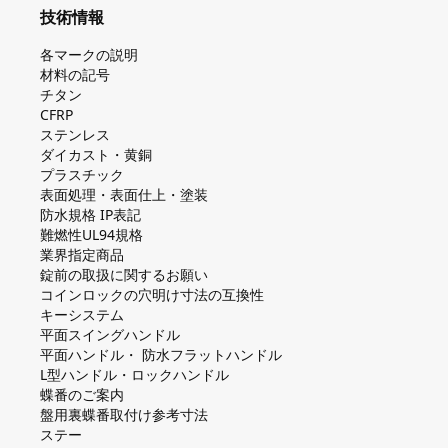
技術情報
各マークの説明
材料の記号
チタン
CFRP
ステンレス
ダイカスト・⻩銅
プラスチック
表面処理・表面仕上・塗装
防⽔規格 IP表記
難燃性UL94規格
業界指定商品
錠前の取扱に関するお願い
コインロックの⽳明け⼨法の互換性
キーシステム
平⾯スイングハンドル
平⾯ハンドル・ 防⽔フラットハンドル
L型ハンドル・ロックハンドル
蝶番のご案内
盤⽤裏蝶番取付け参考⼨法
ステー