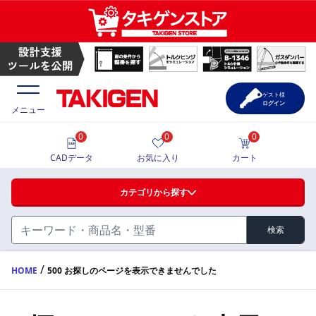
ゲスト様
ログイン
メニュー
0
0
0
価格一覧
CADデータ
お気に入り
カート
選定ツール
カテゴリから探す
製品カタログ
検索
ハンドル・取手・つまみ・周辺機器
FA・A
CAD一覧
/
HOME
500 お探しのページを表示できませんでした
蝶番・ステー・周辺機器
サポート・お問合せ
FB・B