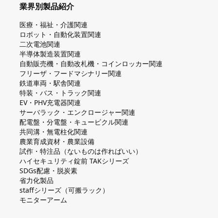
業界別製品紹介
医療・福祉・介護関連
ロボット・自動化装置関連
二次電池関連
半導体製造装置関連
自動販売機・自動改札機・コインロッカー関連
フリーザ・フードマシナリー関連
鉄道車両・駅舎関連
特装・バス・トラック関連
EV・PHV充電器関連
サーバラック・エンクロージャー関連
配電盤・分電盤・キュービクル関連
共同溝・無電柱化関連
農業育成資材・農業設備
試作・特注品（ないものは作ればいい）
ハイセキュリティ錠前 TAKシリーズ
SDGs配慮・脱炭素
省力化製品
staffシリーズ（可搬ラック）
モニターアーム