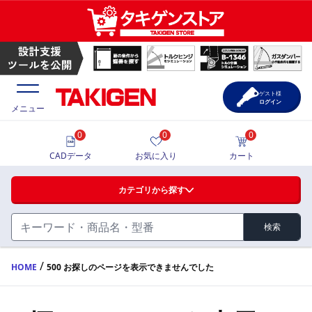
ゲスト様
ログイン
メニュー
0
0
0
価格一覧
CADデータ
お気に入り
カート
選定ツール
カテゴリから探す
製品カタログ
検索
ハンドル・取手・つまみ・周辺機器
FA・A
CAD一覧
/
HOME
500 お探しのページを表示できませんでした
蝶番・ステー・周辺機器
サポート・お問合せ
FB・B