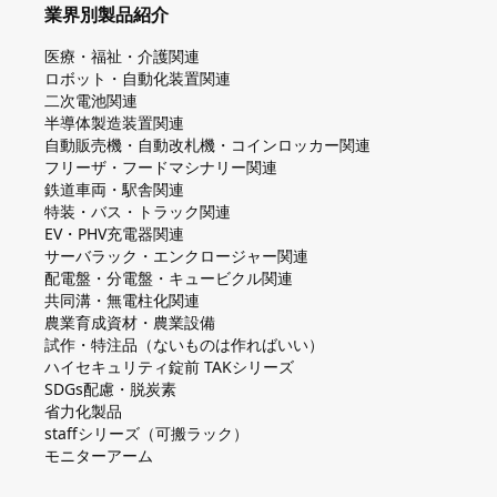
業界別製品紹介
医療・福祉・介護関連
ロボット・自動化装置関連
二次電池関連
半導体製造装置関連
自動販売機・自動改札機・コインロッカー関連
フリーザ・フードマシナリー関連
鉄道車両・駅舎関連
特装・バス・トラック関連
EV・PHV充電器関連
サーバラック・エンクロージャー関連
配電盤・分電盤・キュービクル関連
共同溝・無電柱化関連
農業育成資材・農業設備
試作・特注品（ないものは作ればいい）
ハイセキュリティ錠前 TAKシリーズ
SDGs配慮・脱炭素
省力化製品
staffシリーズ（可搬ラック）
モニターアーム