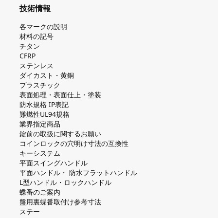
技術情報
各マークの説明
材料の記号
チタン
CFRP
ステンレス
ダイカスト・⻩銅
プラスチック
表面処理・表面仕上・塗装
防⽔規格 IP表記
難燃性UL94規格
業界指定商品
錠前の取扱に関するお願い
コインロックの⽳明け⼨法の互換性
キーシステム
平⾯スイングハンドル
平⾯ハンドル・ 防⽔フラットハンドル
L型ハンドル・ロックハンドル
蝶番のご案内
盤⽤裏蝶番取付け参考⼨法
ステー