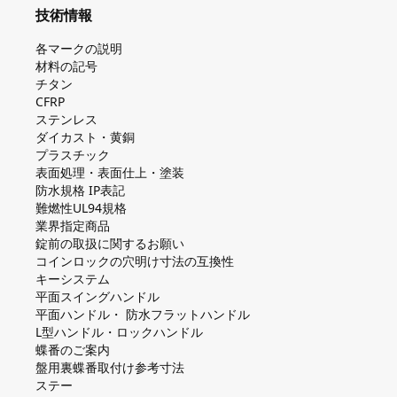
技術情報
各マークの説明
材料の記号
チタン
CFRP
ステンレス
ダイカスト・⻩銅
プラスチック
表面処理・表面仕上・塗装
防⽔規格 IP表記
難燃性UL94規格
業界指定商品
錠前の取扱に関するお願い
コインロックの⽳明け⼨法の互換性
キーシステム
平⾯スイングハンドル
平⾯ハンドル・ 防⽔フラットハンドル
L型ハンドル・ロックハンドル
蝶番のご案内
盤⽤裏蝶番取付け参考⼨法
ステー