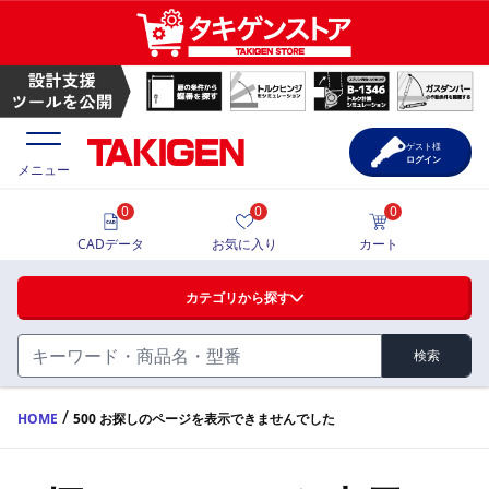
ゲスト様
ログイン
メニュー
0
0
0
価格一覧
CADデータ
お気に入り
カート
選定ツール
カテゴリから探す
製品カタログ
検索
ハンドル・取手・つまみ・周辺機器
FA・A
CAD一覧
/
HOME
500 お探しのページを表示できませんでした
蝶番・ステー・周辺機器
サポート・お問合せ
FB・B