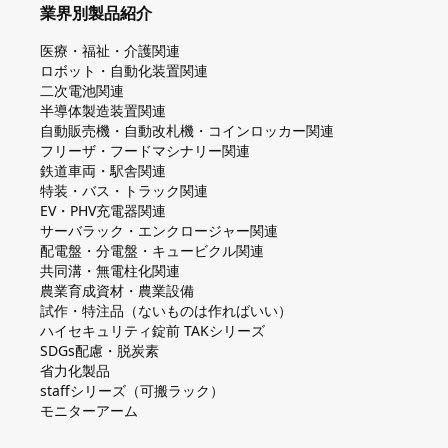
業界別製品紹介
医療・福祉・介護関連
ロボット・自動化装置関連
二次電池関連
半導体製造装置関連
自動販売機・自動改札機・コインロッカー関連
フリーザ・フードマシナリー関連
鉄道車両・駅舎関連
特装・バス・トラック関連
EV・PHV充電器関連
サーバラック・エンクロージャー関連
配電盤・分電盤・キュービクル関連
共同溝・無電柱化関連
農業育成資材・農業設備
試作・特注品（ないものは作ればいい）
ハイセキュリティ錠前 TAKシリーズ
SDGs配慮・脱炭素
省力化製品
staffシリーズ（可搬ラック）
モニターアーム