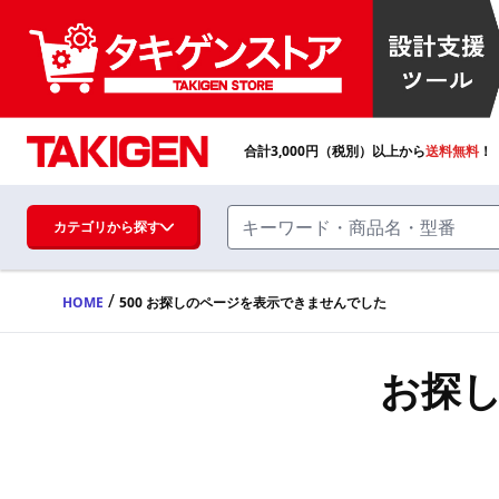
合計
3,000
円（税別）以上から
送料無料
！
カテゴリから探す
/
HOME
500 お探しのページを表示できませんでした
ハンドル・取手・つまみ・周辺機器
FA・A
お探
蝶番・ステー・周辺機器
FB・B
ファスナー・ラッチ錠・キャッチ・錠前
装置・周辺機器