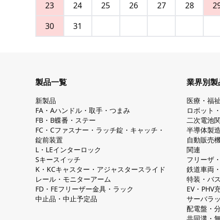
23
24
25
26
27
28
2
30
31
製品一覧
業界別製
新製品
医療・福
FA・Aハンドル・取手・つまみ
ロボット
FB・B蝶番・ステー
二次電池
FC・Cファスナー・ラッチ錠・キャッチ・
半導体製
錠前装置
自動販売
L・LEインターロック
関連
Sキースイッチ
フリーザ
K・KCキャスター・アジャスタースライド
鉄道車両
レール・モニターアーム
特装・バ
FD・FEフリーザー金具・ラック
EV・PH
中止品・中止予定品
サーバラ
配電盤・
共同溝・