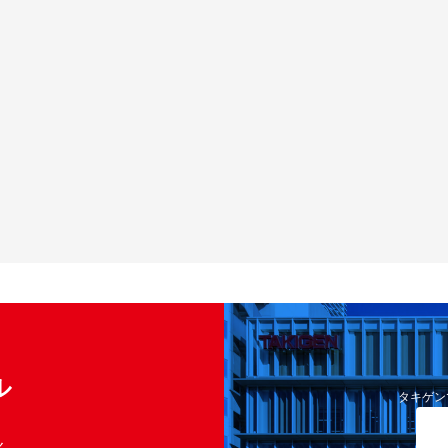
ル
タキゲン
く