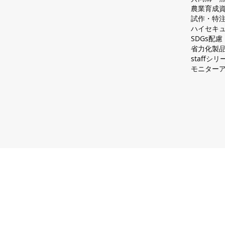
農業育成
試作・特
ハイセキュ
SDGs配
省力化製
staff
モニター