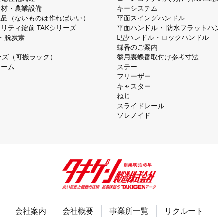
資材・農業設備
キーシステム
注品（ないものは作ればいい）
平⾯スイングハンドル
リティ錠前 TAKシリーズ
平⾯ハンドル・ 防⽔フラットハ
慮・脱炭素
L型ハンドル・ロックハンドル
品
蝶番のご案内
シリーズ（可搬ラック）
盤⽤裏蝶番取付け参考⼨法
アーム
ステー
フリーザー
キャスター
ねじ
スライドレール
ソレノイド
会社案内
会社概要
事業所一覧
リクルート