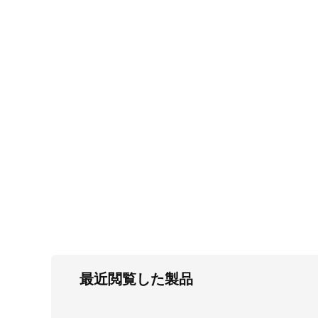
FC・C
電気錠・インターロック
L・LE
キースイッチ
S
キャスター・アジャスター・スライドレ
ール・モニターアーム
K・KC
断熱・ライト・ラック
FD・FE
最近閲覧した製品