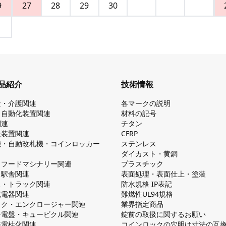
9
27
28
29
30
品紹介
技術情報
祉・介護関連
各マークの説明
・自動化装置関連
材料の記号
関連
チタン
造装置関連
CFRP
機・自動改札機・コインロッカー
ステンレス
ダイカスト・⻩銅
・フードマシナリー関連
プラスチック
・駅舎関連
表面処理・表面仕上・塗装
ス・トラック関連
防⽔規格 IP表記
V充電器関連
難燃性UL94規格
ック・エンクロージャー関連
業界指定商品
分電盤・キュービクル関連
錠前の取扱に関するお願い
無電柱化関連
コインロックの⽳明け⼨法の互