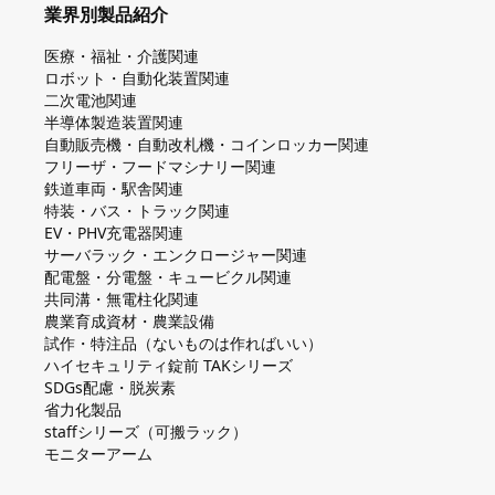
業界別製品紹介
医療・福祉・介護関連
ロボット・自動化装置関連
二次電池関連
半導体製造装置関連
自動販売機・自動改札機・コインロッカー関連
フリーザ・フードマシナリー関連
鉄道車両・駅舎関連
特装・バス・トラック関連
EV・PHV充電器関連
サーバラック・エンクロージャー関連
配電盤・分電盤・キュービクル関連
共同溝・無電柱化関連
農業育成資材・農業設備
試作・特注品（ないものは作ればいい）
ハイセキュリティ錠前 TAKシリーズ
SDGs配慮・脱炭素
省力化製品
staffシリーズ（可搬ラック）
モニターアーム