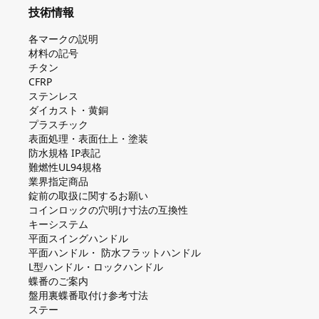
技術情報
各マークの説明
材料の記号
チタン
CFRP
ステンレス
ダイカスト・⻩銅
プラスチック
表面処理・表面仕上・塗装
防⽔規格 IP表記
難燃性UL94規格
業界指定商品
錠前の取扱に関するお願い
コインロックの⽳明け⼨法の互換性
キーシステム
平⾯スイングハンドル
平⾯ハンドル・ 防⽔フラットハンドル
L型ハンドル・ロックハンドル
蝶番のご案内
盤⽤裏蝶番取付け参考⼨法
ステー