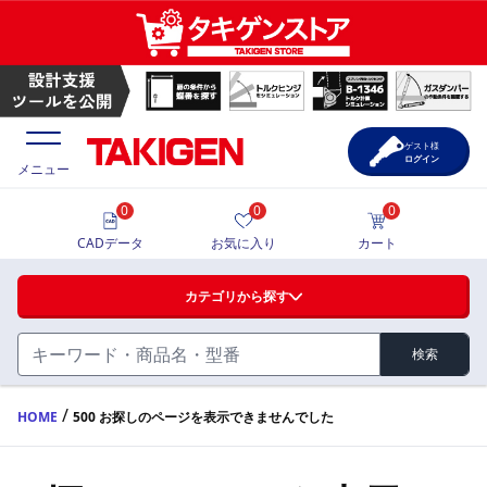
ゲスト様
ログイン
メニュー
0
0
0
価格一覧
CADデータ
お気に入り
カート
選定ツール
カテゴリから探す
製品カタログ
検索
ハンドル・取手・つまみ・周辺機器
FA・A
CAD一覧
/
HOME
500 お探しのページを表示できませんでした
蝶番・ステー・周辺機器
サポート・お問合せ
FB・B