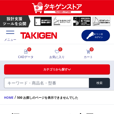
ゲスト様
ログイン
メニュー
0
0
0
価格一覧
CADデータ
お気に入り
カート
選定ツール
カテゴリから探す
製品カタログ
検索
ハンドル・取手・つまみ・周辺機器
FA・A
CAD一覧
/
HOME
500 お探しのページを表示できませんでした
蝶番・ステー・周辺機器
サポート・お問合せ
FB・B