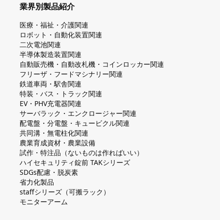
業界別製品紹介
医療・福祉・介護関連
ロボット・自動化装置関連
二次電池関連
半導体製造装置関連
自動販売機・自動改札機・コインロッカー関連
フリーザ・フードマシナリー関連
鉄道車両・駅舎関連
特装・バス・トラック関連
EV・PHV充電器関連
サーバラック・エンクロージャー関連
配電盤・分電盤・キュービクル関連
共同溝・無電柱化関連
農業育成資材・農業設備
試作・特注品（ないものは作ればいい）
ハイセキュリティ錠前 TAKシリーズ
SDGs配慮・脱炭素
省力化製品
staffシリーズ（可搬ラック）
モニターアーム