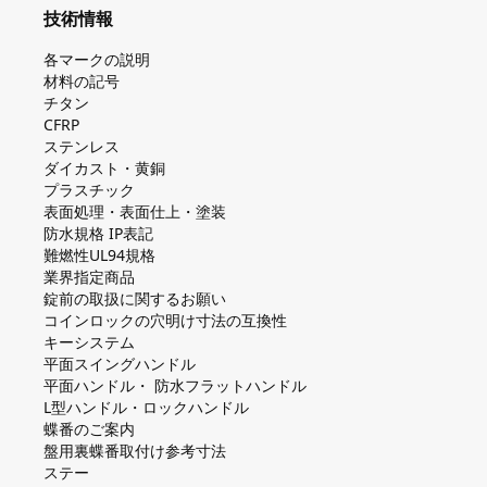
技術情報
各マークの説明
材料の記号
チタン
CFRP
ステンレス
ダイカスト・⻩銅
プラスチック
表面処理・表面仕上・塗装
防⽔規格 IP表記
難燃性UL94規格
業界指定商品
錠前の取扱に関するお願い
コインロックの⽳明け⼨法の互換性
キーシステム
平⾯スイングハンドル
平⾯ハンドル・ 防⽔フラットハンドル
L型ハンドル・ロックハンドル
蝶番のご案内
盤⽤裏蝶番取付け参考⼨法
ステー