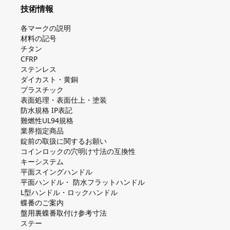
技術情報
各マークの説明
材料の記号
チタン
CFRP
ステンレス
ダイカスト・⻩銅
プラスチック
表面処理・表面仕上・塗装
防⽔規格 IP表記
難燃性UL94規格
業界指定商品
錠前の取扱に関するお願い
コインロックの⽳明け⼨法の互換性
キーシステム
平⾯スイングハンドル
平⾯ハンドル・ 防⽔フラットハンドル
L型ハンドル・ロックハンドル
蝶番のご案内
盤⽤裏蝶番取付け参考⼨法
ステー