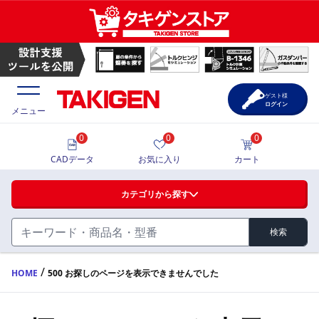
ゲスト様
ログイン
メニュー
0
0
0
価格一覧
CADデータ
お気に入り
カート
選定ツール
カテゴリから探す
製品カタログ
検索
ハンドル・取手・つまみ・周辺機器
FA・A
CAD一覧
/
HOME
500 お探しのページを表示できませんでした
蝶番・ステー・周辺機器
サポート・お問合せ
FB・B