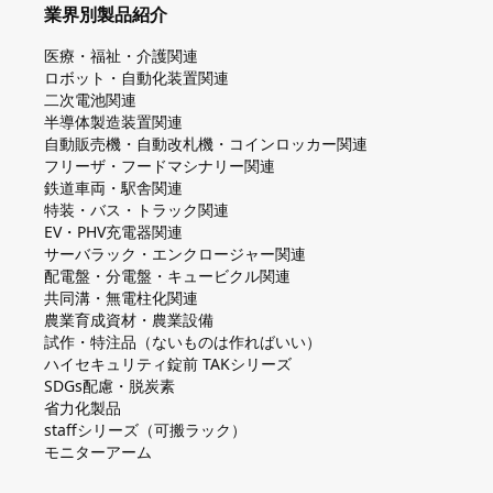
業界別製品紹介
医療・福祉・介護関連
ロボット・自動化装置関連
二次電池関連
半導体製造装置関連
自動販売機・自動改札機・コインロッカー関連
フリーザ・フードマシナリー関連
鉄道車両・駅舎関連
特装・バス・トラック関連
EV・PHV充電器関連
サーバラック・エンクロージャー関連
配電盤・分電盤・キュービクル関連
共同溝・無電柱化関連
農業育成資材・農業設備
試作・特注品（ないものは作ればいい）
ハイセキュリティ錠前 TAKシリーズ
SDGs配慮・脱炭素
省力化製品
staffシリーズ（可搬ラック）
モニターアーム