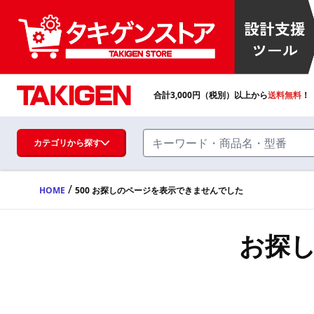
合計
3,000
円（税別）以上から
送料無料
！
カテゴリから探す
/
HOME
500 お探しのページを表示できませんでした
ハンドル・取手・つまみ・周辺機器
FA・A
お探
蝶番・ステー・周辺機器
FB・B
ファスナー・ラッチ錠・キャッチ・錠前
装置・周辺機器