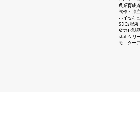
農業育成
試作・特
ハイセキュ
SDGs配
省力化製
staff
モニター