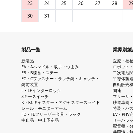
23
24
25
26
27
28
2
30
31
製品一覧
業界別製
新製品
医療・福
FA・Aハンドル・取手・つまみ
ロボット
FB・B蝶番・ステー
二次電池
FC・Cファスナー・ラッチ錠・キャッチ・
半導体製
錠前装置
自動販売
L・LEインターロック
関連
Sキースイッチ
フリーザ
K・KCキャスター・アジャスタースライド
鉄道車両
レール・モニターアーム
特装・バ
FD・FEフリーザー金具・ラック
EV・PH
中止品・中止予定品
サーバラ
配電盤・
共同溝・