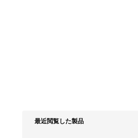
FC・C
電気錠・インターロック
L・LE
キースイッチ
S
キャスター・アジャスター・スライドレ
ール・モニターアーム
K・KC
断熱・ライト・ラック
FD・FE
最近閲覧した製品