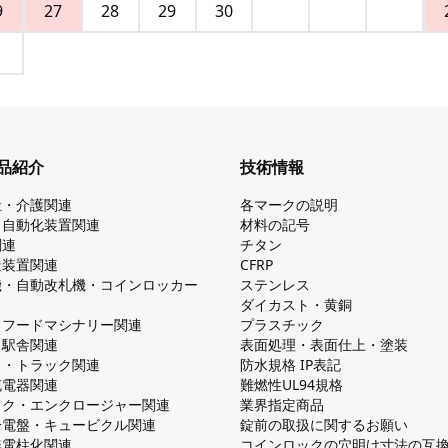
9
27
28
29
30
品紹介
技術情報
祉・介護関連
各マークの説明
・自動化装置関連
材料の記号
関連
チタン
造装置関連
CFRP
機・自動改札機・コインロッカー
ステンレス
ダイカスト・⻩銅
・フードマシナリー関連
プラスチック
・駅舎関連
表面処理・表面仕上・塗装
ス・トラック関連
防⽔規格 IP表記
V充電器関連
難燃性UL94規格
ック・エンクロージャー関連
業界指定商品
分電盤・キュービクル関連
錠前の取扱に関するお願い
無電柱化関連
コインロックの⽳明け⼨法の互