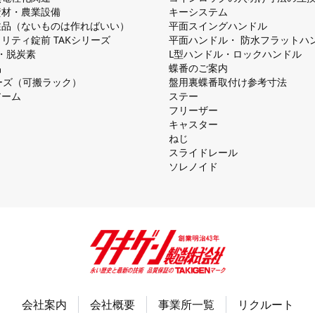
資材・農業設備
キーシステム
注品（ないものは作ればいい）
平⾯スイングハンドル
リティ錠前 TAKシリーズ
平⾯ハンドル・ 防⽔フラットハ
慮・脱炭素
L型ハンドル・ロックハンドル
品
蝶番のご案内
シリーズ（可搬ラック）
盤⽤裏蝶番取付け参考⼨法
アーム
ステー
フリーザー
キャスター
ねじ
スライドレール
ソレノイド
会社案内
会社概要
事業所一覧
リクルート