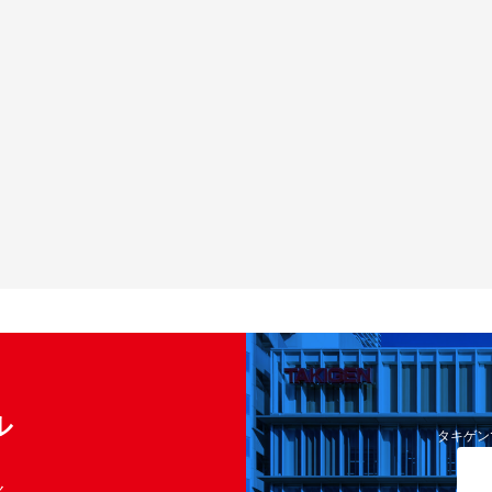
ル
タキゲン
く