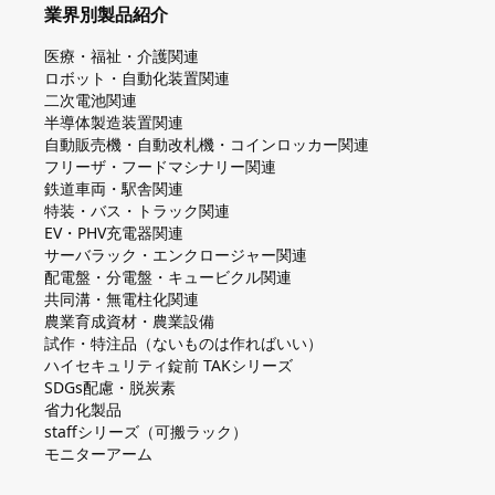
業界別製品紹介
医療・福祉・介護関連
ロボット・自動化装置関連
二次電池関連
半導体製造装置関連
自動販売機・自動改札機・コインロッカー関連
フリーザ・フードマシナリー関連
鉄道車両・駅舎関連
特装・バス・トラック関連
EV・PHV充電器関連
サーバラック・エンクロージャー関連
配電盤・分電盤・キュービクル関連
共同溝・無電柱化関連
農業育成資材・農業設備
試作・特注品（ないものは作ればいい）
ハイセキュリティ錠前 TAKシリーズ
SDGs配慮・脱炭素
省力化製品
staffシリーズ（可搬ラック）
モニターアーム