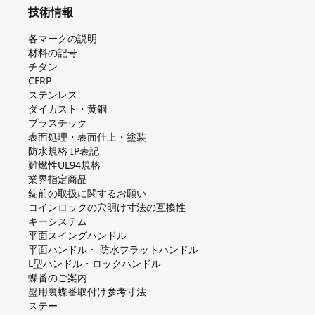
技術情報
各マークの説明
材料の記号
チタン
CFRP
ステンレス
ダイカスト・⻩銅
プラスチック
表面処理・表面仕上・塗装
防⽔規格 IP表記
難燃性UL94規格
業界指定商品
錠前の取扱に関するお願い
コインロックの⽳明け⼨法の互換性
キーシステム
平⾯スイングハンドル
平⾯ハンドル・ 防⽔フラットハンドル
L型ハンドル・ロックハンドル
蝶番のご案内
盤⽤裏蝶番取付け参考⼨法
ステー