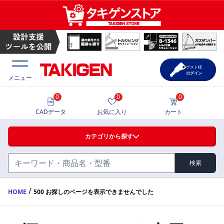
ゲスト様
ログイン
メニュー
0
0
0
価格一覧
CADデータ
お気に入り
カート
選定ツール
カテゴリから探す
製品カタログ
検索
ハンドル・取手・つまみ・周辺機器
FA・A
CAD一覧
/
HOME
500 お探しのページを表示できませんでした
蝶番・ステー・周辺機器
サポート・お問合せ
FB・B