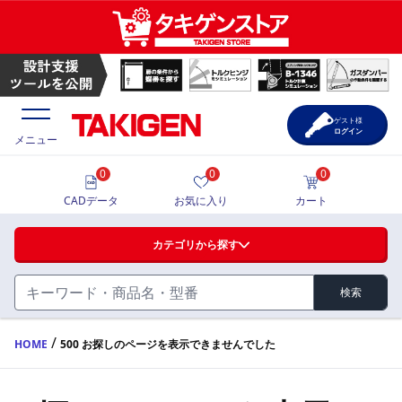
ゲスト様
ログイン
メニュー
0
0
0
価格一覧
CADデータ
お気に入り
カート
選定ツール
カテゴリから探す
製品カタログ
検索
ハンドル・取手・つまみ・周辺機器
FA・A
CAD一覧
/
HOME
500 お探しのページを表示できませんでした
蝶番・ステー・周辺機器
サポート・お問合せ
FB・B