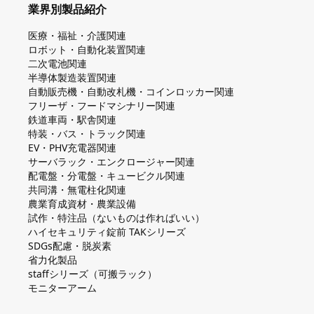
業界別製品紹介
医療・福祉・介護関連
ロボット・自動化装置関連
二次電池関連
半導体製造装置関連
自動販売機・自動改札機・コインロッカー関連
フリーザ・フードマシナリー関連
鉄道車両・駅舎関連
特装・バス・トラック関連
EV・PHV充電器関連
サーバラック・エンクロージャー関連
配電盤・分電盤・キュービクル関連
共同溝・無電柱化関連
農業育成資材・農業設備
試作・特注品（ないものは作ればいい）
ハイセキュリティ錠前 TAKシリーズ
SDGs配慮・脱炭素
省力化製品
staffシリーズ（可搬ラック）
モニターアーム