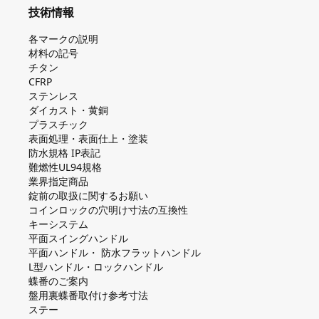
技術情報
各マークの説明
材料の記号
チタン
CFRP
ステンレス
ダイカスト・⻩銅
プラスチック
表面処理・表面仕上・塗装
防⽔規格 IP表記
難燃性UL94規格
業界指定商品
錠前の取扱に関するお願い
コインロックの⽳明け⼨法の互換性
キーシステム
平⾯スイングハンドル
平⾯ハンドル・ 防⽔フラットハンドル
L型ハンドル・ロックハンドル
蝶番のご案内
盤⽤裏蝶番取付け参考⼨法
ステー