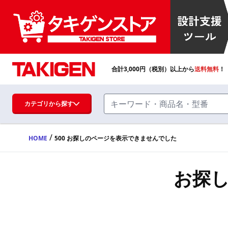
合計
3,000
円（税別）以上から
送料無料
！
カテゴリから探す
/
HOME
500 お探しのページを表示できませんでした
ハンドル・取手・つまみ・周辺機器
FA・A
お探
蝶番・ステー・周辺機器
FB・B
ファスナー・ラッチ錠・キャッチ・錠前
装置・周辺機器