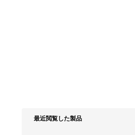
FC・C
電気錠・インターロック
L・LE
キースイッチ
S
キャスター・アジャスター・スライドレ
ール・モニターアーム
K・KC
断熱・ライト・ラック
FD・FE
最近閲覧した製品