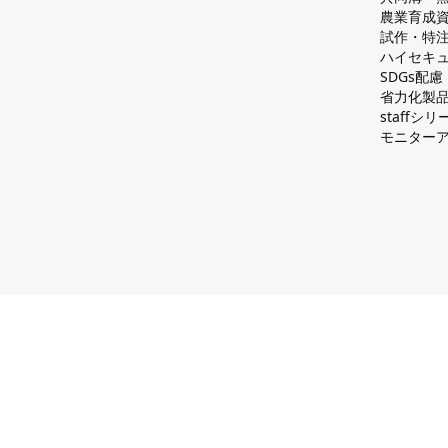
農業育成
試作・特
ハイセキュ
SDGs配
省力化製
staff
モニター