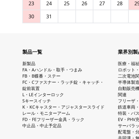
23
24
25
26
27
28
2
30
31
製品一覧
業界別製
新製品
医療・福
FA・Aハンドル・取手・つまみ
ロボット
FB・B蝶番・ステー
二次電池
FC・Cファスナー・ラッチ錠・キャッチ・
半導体製
錠前装置
自動販売
L・LEインターロック
関連
Sキースイッチ
フリーザ
K・KCキャスター・アジャスタースライド
鉄道車両
レール・モニターアーム
特装・バ
FD・FEフリーザー金具・ラック
EV・PH
中止品・中止予定品
サーバラ
配電盤・
共同溝・