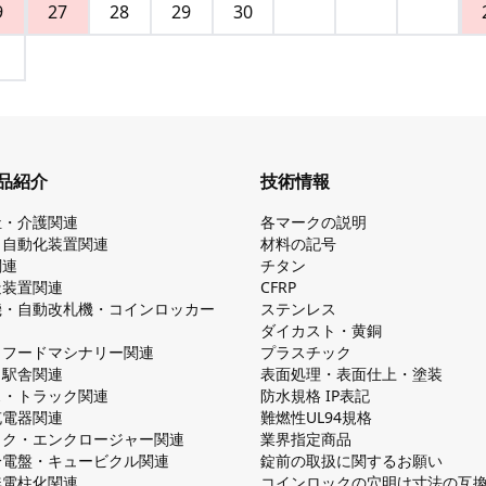
9
27
28
29
30
品紹介
技術情報
祉・介護関連
各マークの説明
・自動化装置関連
材料の記号
関連
チタン
造装置関連
CFRP
機・自動改札機・コインロッカー
ステンレス
ダイカスト・⻩銅
・フードマシナリー関連
プラスチック
・駅舎関連
表面処理・表面仕上・塗装
ス・トラック関連
防⽔規格 IP表記
V充電器関連
難燃性UL94規格
ック・エンクロージャー関連
業界指定商品
分電盤・キュービクル関連
錠前の取扱に関するお願い
無電柱化関連
コインロックの⽳明け⼨法の互