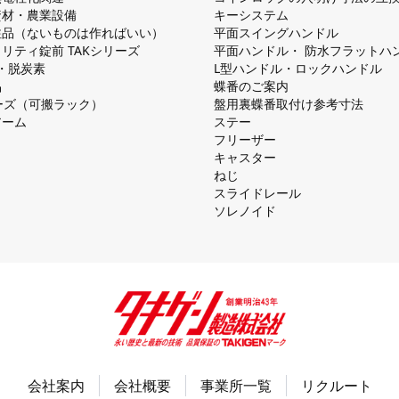
資材・農業設備
キーシステム
注品（ないものは作ればいい）
平⾯スイングハンドル
リティ錠前 TAKシリーズ
平⾯ハンドル・ 防⽔フラットハ
慮・脱炭素
L型ハンドル・ロックハンドル
品
蝶番のご案内
シリーズ（可搬ラック）
盤⽤裏蝶番取付け参考⼨法
アーム
ステー
フリーザー
キャスター
ねじ
スライドレール
ソレノイド
会社案内
会社概要
事業所一覧
リクルート