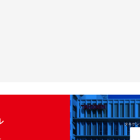
ル
タキゲン
く