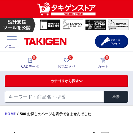
ゲスト様
ログイン
メニュー
0
0
0
価格一覧
CADデータ
お気に入り
カート
選定ツール
カテゴリから探す
製品カタログ
検索
ハンドル・取手・つまみ・周辺機器
FA・A
CAD一覧
/
HOME
500 お探しのページを表示できませんでした
蝶番・ステー・周辺機器
サポート・お問合せ
FB・B