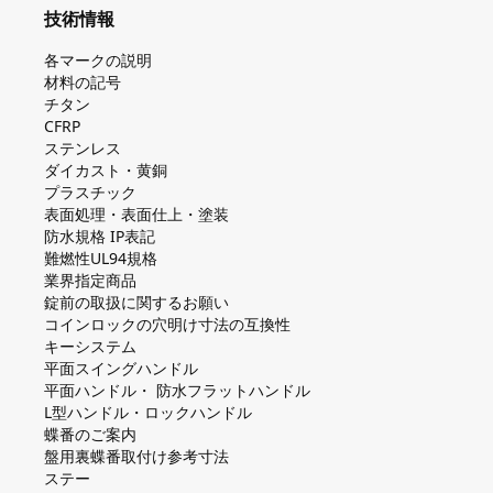
技術情報
各マークの説明
材料の記号
チタン
CFRP
ステンレス
ダイカスト・⻩銅
プラスチック
表面処理・表面仕上・塗装
防⽔規格 IP表記
難燃性UL94規格
業界指定商品
錠前の取扱に関するお願い
コインロックの⽳明け⼨法の互換性
キーシステム
平⾯スイングハンドル
平⾯ハンドル・ 防⽔フラットハンドル
L型ハンドル・ロックハンドル
蝶番のご案内
盤⽤裏蝶番取付け参考⼨法
ステー