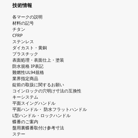
技術情報
各マークの説明
材料の記号
チタン
CFRP
ステンレス
ダイカスト・⻩銅
プラスチック
表面処理・表面仕上・塗装
防⽔規格 IP表記
難燃性UL94規格
業界指定商品
錠前の取扱に関するお願い
コインロックの⽳明け⼨法の互換性
キーシステム
平⾯スイングハンドル
平⾯ハンドル・ 防⽔フラットハンドル
L型ハンドル・ロックハンドル
蝶番のご案内
盤⽤裏蝶番取付け参考⼨法
ステー