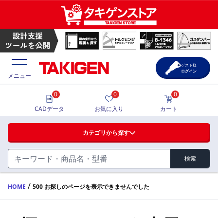
ゲスト様
ログイン
メニュー
0
0
0
価格一覧
CADデータ
お気に入り
カート
選定ツール
カテゴリから探す
製品カタログ
検索
ハンドル・取手・つまみ・周辺機器
FA・A
CAD一覧
/
HOME
500 お探しのページを表示できませんでした
蝶番・ステー・周辺機器
サポート・お問合せ
FB・B