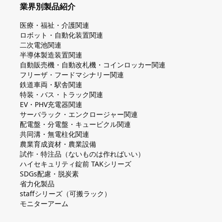
業界別製品紹介
医療・福祉・介護関連
ロボット・自動化装置関連
二次電池関連
半導体製造装置関連
自動販売機・自動改札機・コインロッカー関連
フリーザ・フードマシナリー関連
鉄道車両・駅舎関連
特装・バス・トラック関連
EV・PHV充電器関連
サーバラック・エンクロージャー関連
配電盤・分電盤・キュービクル関連
共同溝・無電柱化関連
農業育成資材・農業設備
試作・特注品（ないものは作ればいい）
ハイセキュリティ錠前 TAKシリーズ
SDGs配慮・脱炭素
省力化製品
staffシリーズ（可搬ラック）
モニターアーム