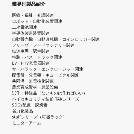
業界別製品紹介
医療・福祉・介護関連
ロボット・自動化装置関連
二次電池関連
半導体製造装置関連
自動販売機・自動改札機・コインロッカー関連
フリーザ・フードマシナリー関連
鉄道車両・駅舎関連
特装・バス・トラック関連
EV・PHV充電器関連
サーバラック・エンクロージャー関連
配電盤・分電盤・キュービクル関連
共同溝・無電柱化関連
農業育成資材・農業設備
試作・特注品（ないものは作ればいい）
ハイセキュリティ錠前 TAKシリーズ
SDGs配慮・脱炭素
省力化製品
staffシリーズ（可搬ラック）
モニターアーム