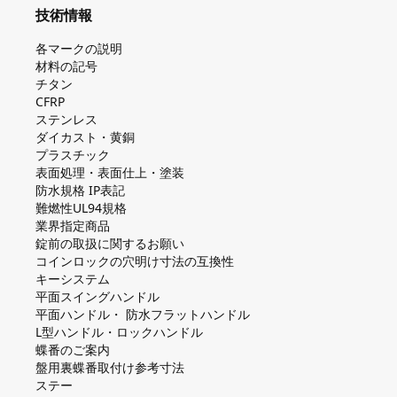
技術情報
各マークの説明
材料の記号
チタン
CFRP
ステンレス
ダイカスト・⻩銅
プラスチック
表面処理・表面仕上・塗装
防⽔規格 IP表記
難燃性UL94規格
業界指定商品
錠前の取扱に関するお願い
コインロックの⽳明け⼨法の互換性
キーシステム
平⾯スイングハンドル
平⾯ハンドル・ 防⽔フラットハンドル
L型ハンドル・ロックハンドル
蝶番のご案内
盤⽤裏蝶番取付け参考⼨法
ステー