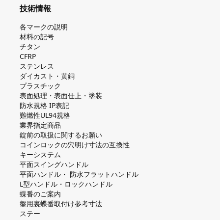
技術情報
各マークの説明
材料の記号
チタン
CFRP
ステンレス
ダイカスト・⻩銅
プラスチック
表面処理・表面仕上・塗装
防⽔規格 IP表記
難燃性UL94規格
業界指定商品
錠前の取扱に関するお願い
コインロックの⽳明け⼨法の互換性
キーシステム
平⾯スイングハンドル
平⾯ハンドル・ 防⽔フラットハンドル
L型ハンドル・ロックハンドル
蝶番のご案内
盤⽤裏蝶番取付け参考⼨法
ステー