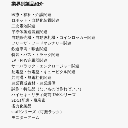
業界別製品紹介
医療・福祉・介護関連
ロボット・自動化装置関連
二次電池関連
半導体製造装置関連
自動販売機・自動改札機・コインロッカー関連
フリーザ・フードマシナリー関連
鉄道車両・駅舎関連
特装・バス・トラック関連
EV・PHV充電器関連
サーバラック・エンクロージャー関連
配電盤・分電盤・キュービクル関連
共同溝・無電柱化関連
農業育成資材・農業設備
試作・特注品（ないものは作ればいい）
ハイセキュリティ錠前 TAKシリーズ
SDGs配慮・脱炭素
省力化製品
staffシリーズ（可搬ラック）
モニターアーム