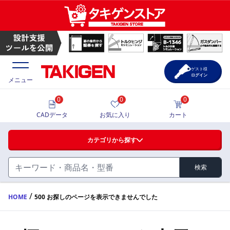
ゲスト様
ログイン
メニュー
0
0
0
価格一覧
CADデータ
お気に入り
カート
選定ツール
カテゴリから探す
製品カタログ
検索
ハンドル・取手・つまみ・周辺機器
FA・A
CAD一覧
/
HOME
500 お探しのページを表示できませんでした
蝶番・ステー・周辺機器
サポート・お問合せ
FB・B