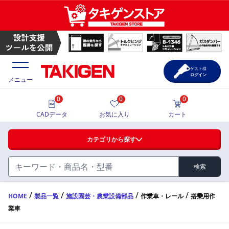
搭乗用作業車 | TAKIGEN | タキゲン製造株式会社
ゲスト様
ログイン
メニュー
0
0
0
価格一覧
CADデータ
お気に入り
カート
選定ツール
カテゴリから探す
製品カタログ
検索
ハンドル・取手・つまみ・周辺機器
FA・A
CAD一覧
/
/
/
/
HOME
製品一覧
施設園芸・農業設備部品
作業車・レール
搭乗用作
業車
蝶番・ステー・周辺機器
サポート・お問合せ
FB・B