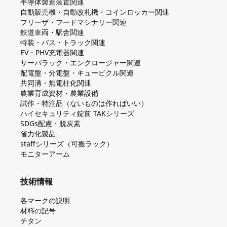
半導体製造装置関連
自動販売機・自動改札機・コインロッカー関連
フリーザ・フードマシナリー関連
鉄道車両・駅舎関連
特装・バス・トラック関連
EV・PHV充電器関連
サーバラック・エンクロージャー関連
配電盤・分電盤・キュービクル関連
共同溝・無電柱化関連
農業育成資材・農業設備
試作・特注品（ないものは作ればいい）
ハイセキュリティ錠前 TAKシリーズ
SDGs配慮・脱炭素
省力化製品
staffシリーズ（可搬ラック）
モニターアーム
技術情報
各マークの説明
材料の記号
チタン