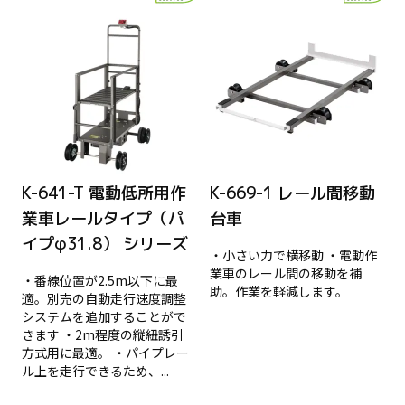
K-641-T 電動低所用作
K-669-1 レール間移動
業車レールタイプ（パ
台車
イプφ31.8） シリーズ
・小さい力で横移動 ・電動作
業車のレール間の移動を補
・番線位置が2.5m以下に最
助。作業を軽減します。
適。別売の自動走行速度調整
システムを追加することがで
きます ・2m程度の縦紐誘引
方式用に最適。 ・パイプレー
ル上を走行できるため、...