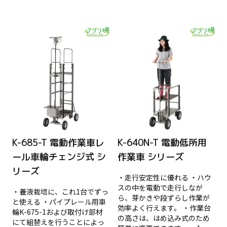
K-685-T 電動作業車レ
K-640N-T 電動低所用
ール車輪チェンジ式 シ
作業車 シリーズ
リーズ
・走行安定性に優れる ・ハウ
スの中を電動で走行しなが
・養液栽培に、これ1台でずっ
ら、芽かきや段ずらし作業が
と使える ・パイプレール用車
効率よく行えます。 ・作業台
輪K-675-1および取付け部材
の高さは、はめ込み式のため
にて組替えを行うことによっ