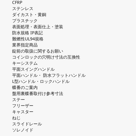
CFRP
ステンレス
ダイカスト・⻩銅
プラスチック
表面処理・表面仕上・塗装
防⽔規格 IP表記
難燃性UL94規格
業界指定商品
錠前の取扱に関するお願い
コインロックの⽳明け⼨法の互換性
キーシステム
平⾯スイングハンドル
平⾯ハンドル・ 防⽔フラットハンドル
L型ハンドル・ロックハンドル
蝶番のご案内
盤⽤裏蝶番取付け参考⼨法
ステー
フリーザー
キャスター
ねじ
スライドレール
ソレノイド