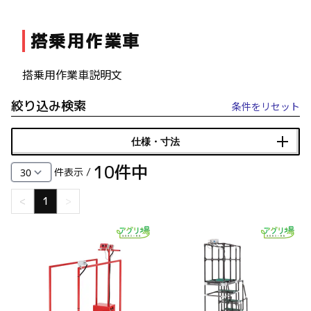
ファスナー・ラッチ錠・キャッチ・錠前装置・周
搭乗用作業車
辺機器
FC・C
搭乗用作業車説明文
電気錠・インターロック
L・LE
絞り込み検索
条件をリセット
キースイッチ
仕様・寸法
S
10
件中
件表示 /
キャスター・アジャスター・スライドレール・モ
<
1
>
ニターアーム
K・KC
断熱・ライト・ラック
FD・FE