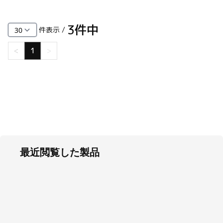
3
件中
件表示 /
<
1
>
最近閲覧した製品