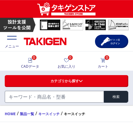
キースイッチ | TAKIGEN | タキゲン製造株式会社
ゲスト様
ログイン
メニュー
0
0
0
価格一覧
CADデータ
お気に入り
カート
選定ツール
カテゴリから探す
製品カタログ
検索
ハンドル・取手・つまみ・周辺機器
FA・A
CAD一覧
/
/
/
HOME
製品一覧
キースイッチ
キースイッチ
蝶番・ステー・周辺機器
サポート・お問合せ
FB・B