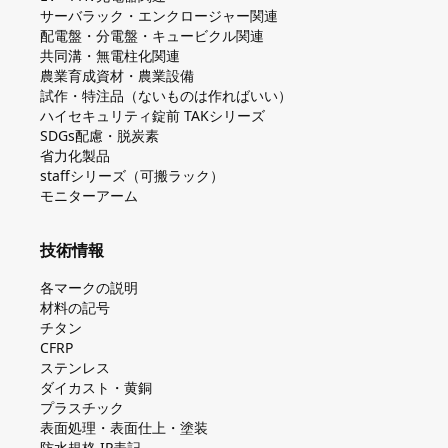
サーバラック・エンクロージャー関連
配電盤・分電盤・キュービクル関連
共同溝・無電柱化関連
農業育成資材・農業設備
試作・特注品（ないものは作ればいい）
ハイセキュリティ錠前 TAKシリーズ
SDGs配慮・脱炭素
省力化製品
staffシリーズ（可搬ラック）
モニターアーム
技術情報
各マークの説明
材料の記号
チタン
CFRP
ステンレス
ダイカスト・⻩銅
プラスチック
表面処理・表面仕上・塗装
防⽔規格 IP表記