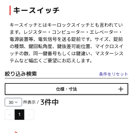
キースイッチ
ファスナー・ラッチ錠・キャッチ・錠前装置・周
辺機器
FC・C
キースイッチとはキーロックスイッチとも言われてい
ます。レジスター・コンピューター・エレベーター・
電気錠・インターロック
電源装置等、電気信号を送る錠前です。サイズ、錠前
L・LE
の種類、鍵回転角度、鍵抜差可能位置、マイクロスイ
ッチの数、同一鍵番号もしくは鍵違い、マスターシス
テムなど幅広くご要望にお応えします。
キースイッチ
S
絞り込み検索
条件をリセット
キャスター・アジャスター・スライドレール・モ
ニターアーム
仕様・寸法
K・KC
3
件中
件表示 /
断熱・ライト・ラック
FD・FE
<
1
>