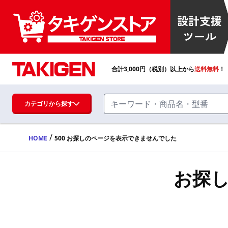
合計
3,000
円（税別）以上から
送料無料
！
カテゴリから探す
/
HOME
500 お探しのページを表示できませんでした
ハンドル・取手・つまみ・周辺機器
FA・A
お探
蝶番・ステー・周辺機器
FB・B
ファスナー・ラッチ錠・キャッチ・錠前
装置・周辺機器