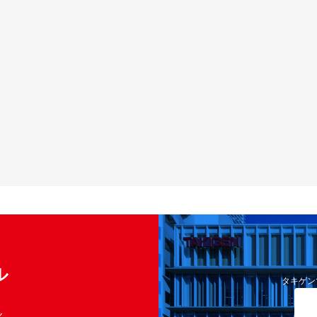
ル
タキゲン
く