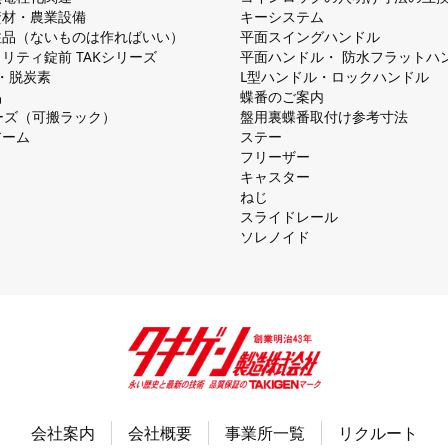
資材・農業設備
キーシステム
注品（ないものは作ればいい）
平⾯スイングハンドル
リティ錠前 TAKシリーズ
平⾯ハンドル・ 防⽔フラットハ
慮・脱炭素
L型ハンドル・ロックハンドル
品
蝶番のご案内
シリーズ（可搬ラック）
盤⽤裏蝶番取付け参考⼨法
アーム
ステー
フリーザー
キャスター
ねじ
スライドレール
ソレノイド
会社案内
会社概要
事業所一覧
リクルート