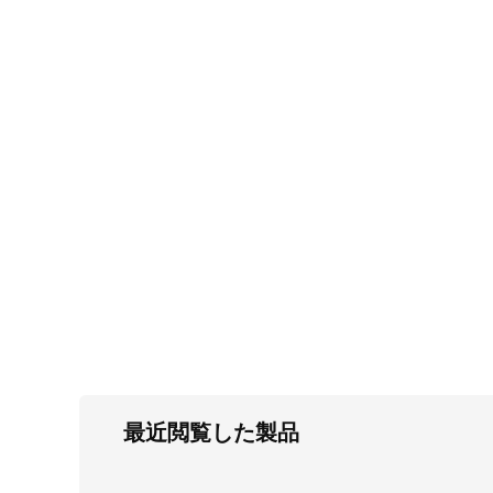
FC・C
電気錠・インターロック
L・LE
キースイッチ
S
キャスター・アジャスター・スライドレ
ール・モニターアーム
K・KC
断熱・ライト・ラック
FD・FE
最近閲覧した製品