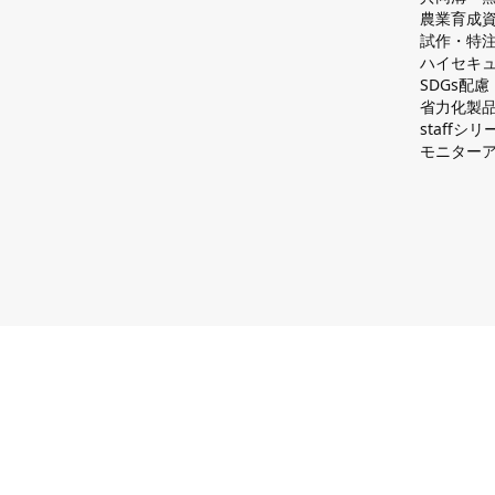
農業育成
試作・特
ハイセキュ
SDGs配
省力化製
staff
モニター