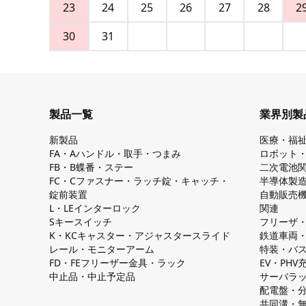
23
24
25
26
27
28
2
30
31
製品一覧
業界別製
新製品
医療・福
FA・Aハンドル・取手・つまみ
ロボット
FB・B蝶番・ステー
二次電池
FC・Cファスナー・ラッチ錠・キャッチ・
半導体製
錠前装置
自動販売
L・LEインターロック
関連
Sキースイッチ
フリーザ
K・KCキャスター・アジャスタースライド
鉄道車両
レール・モニターアーム
特装・バ
FD・FEフリーザー金具・ラック
EV・PH
中止品・中止予定品
サーバラ
配電盤・
共同溝・