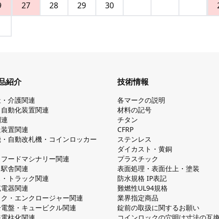
9
27
28
29
30
品紹介
技術情報
祉・介護関連
各マークの説明
・自動化装置関連
材料の記号
関連
チタン
造装置関連
CFRP
機・自動改札機・コインロッカー
ステンレス
ダイカスト・⻩銅
・フードマシナリー関連
プラスチック
・駅舎関連
表面処理・表面仕上・塗装
ス・トラック関連
防⽔規格 IP表記
V充電器関連
難燃性UL94規格
ック・エンクロージャー関連
業界指定商品
分電盤・キュービクル関連
錠前の取扱に関するお願い
無電柱化関連
コインロックの⽳明け⼨法の互