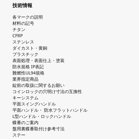
技術情報
各マークの説明
材料の記号
チタン
CFRP
ステンレス
ダイカスト・⻩銅
プラスチック
表面処理・表面仕上・塗装
防⽔規格 IP表記
難燃性UL94規格
業界指定商品
錠前の取扱に関するお願い
コインロックの⽳明け⼨法の互換性
キーシステム
平⾯スイングハンドル
平⾯ハンドル・ 防⽔フラットハンドル
L型ハンドル・ロックハンドル
蝶番のご案内
盤⽤裏蝶番取付け参考⼨法
ステー