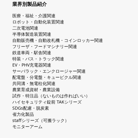
業界別製品紹介
医療・福祉・介護関連
ロボット・自動化装置関連
二次電池関連
半導体製造装置関連
自動販売機・自動改札機・コインロッカー関連
フリーザ・フードマシナリー関連
鉄道車両・駅舎関連
特装・バス・トラック関連
EV・PHV充電器関連
サーバラック・エンクロージャー関連
配電盤・分電盤・キュービクル関連
共同溝・無電柱化関連
農業育成資材・農業設備
試作・特注品（ないものは作ればいい）
ハイセキュリティ錠前 TAKシリーズ
SDGs配慮・脱炭素
省力化製品
staffシリーズ（可搬ラック）
モニターアーム