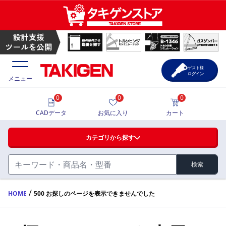
ゲスト様
ログイン
メニュー
0
0
0
価格一覧
CADデータ
お気に入り
カート
選定ツール
カテゴリから探す
製品カタログ
検索
ハンドル・取手・つまみ・周辺機器
FA・A
CAD一覧
/
HOME
500 お探しのページを表示できませんでした
蝶番・ステー・周辺機器
サポート・お問合せ
FB・B