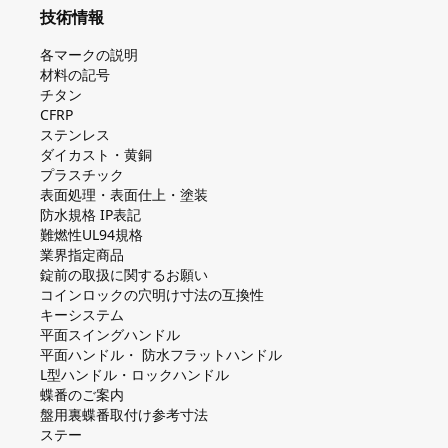
技術情報
各マークの説明
材料の記号
チタン
CFRP
ステンレス
ダイカスト・⻩銅
プラスチック
表面処理・表面仕上・塗装
防⽔規格 IP表記
難燃性UL94規格
業界指定商品
錠前の取扱に関するお願い
コインロックの⽳明け⼨法の互換性
キーシステム
平⾯スイングハンドル
平⾯ハンドル・ 防⽔フラットハンドル
L型ハンドル・ロックハンドル
蝶番のご案内
盤⽤裏蝶番取付け参考⼨法
ステー