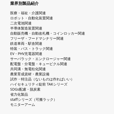
業界別製品紹介
医療・福祉・介護関連
ロボット・自動化装置関連
二次電池関連
半導体製造装置関連
自動販売機・自動改札機・コインロッカー関連
フリーザ・フードマシナリー関連
鉄道車両・駅舎関連
特装・バス・トラック関連
EV・PHV充電器関連
サーバラック・エンクロージャー関連
配電盤・分電盤・キュービクル関連
共同溝・無電柱化関連
農業育成資材・農業設備
試作・特注品（ないものは作ればいい）
ハイセキュリティ錠前 TAKシリーズ
SDGs配慮・脱炭素
省力化製品
staffシリーズ（可搬ラック）
モニターアーム