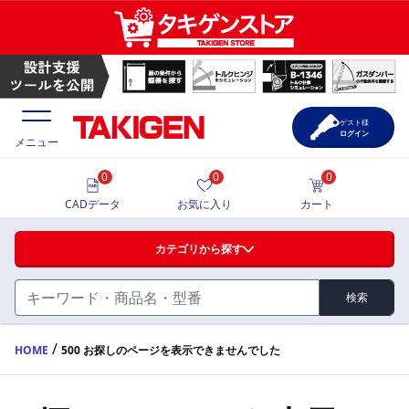
ゲスト様
ログイン
メニュー
0
0
0
価格一覧
CADデータ
お気に入り
カート
選定ツール
カテゴリから探す
製品カタログ
検索
ハンドル・取手・つまみ・周辺機器
FA・A
CAD一覧
/
HOME
500 お探しのページを表示できませんでした
蝶番・ステー・周辺機器
サポート・お問合せ
FB・B