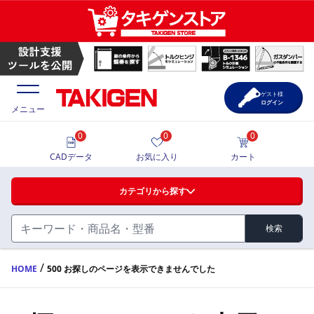
ゲスト様
ログイン
メニュー
0
0
0
価格一覧
CADデータ
お気に入り
カート
選定ツール
カテゴリから探す
製品カタログ
検索
ハンドル・取手・つまみ・周辺機器
FA・A
CAD一覧
/
HOME
500 お探しのページを表示できませんでした
蝶番・ステー・周辺機器
サポート・お問合せ
FB・B