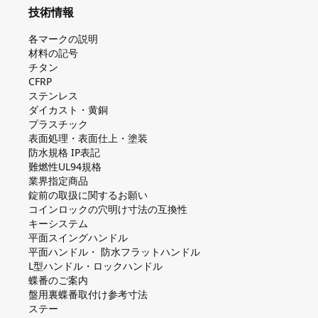
技術情報
各マークの説明
材料の記号
チタン
CFRP
ステンレス
ダイカスト・⻩銅
プラスチック
表面処理・表面仕上・塗装
防⽔規格 IP表記
難燃性UL94規格
業界指定商品
錠前の取扱に関するお願い
コインロックの⽳明け⼨法の互換性
キーシステム
平⾯スイングハンドル
平⾯ハンドル・ 防⽔フラットハンドル
L型ハンドル・ロックハンドル
蝶番のご案内
盤⽤裏蝶番取付け参考⼨法
ステー