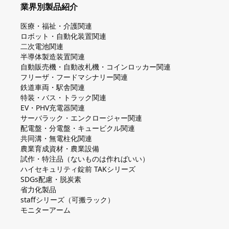
業界別製品紹介
医療・福祉・介護関連
ロボット・自動化装置関連
二次電池関連
半導体製造装置関連
自動販売機・自動改札機・コインロッカー関連
フリーザ・フードマシナリー関連
鉄道車両・駅舎関連
特装・バス・トラック関連
EV・PHV充電器関連
サーバラック・エンクロージャー関連
配電盤・分電盤・キュービクル関連
共同溝・無電柱化関連
農業育成資材・農業設備
試作・特注品（ないものは作ればいい）
ハイセキュリティ錠前 TAKシリーズ
SDGs配慮・脱炭素
省力化製品
staffシリーズ（可搬ラック）
モニターアーム