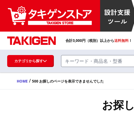
合計
3,000
円（税別）以上から
送料無料
！
カテゴリから探す
/
HOME
500 お探しのページを表示できませんでした
ハンドル・取手・つまみ・周辺機器
FA・A
お探
蝶番・ステー・周辺機器
FB・B
ファスナー・ラッチ錠・キャッチ・錠前
装置・周辺機器