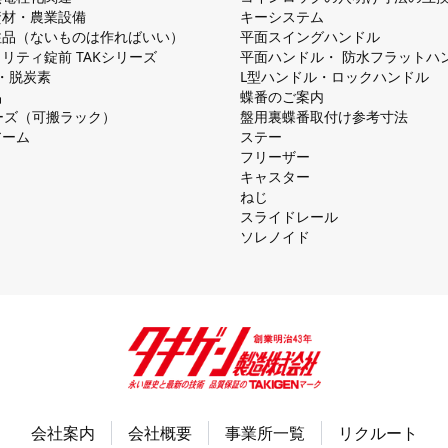
資材・農業設備
キーシステム
注品（ないものは作ればいい）
平⾯スイングハンドル
リティ錠前 TAKシリーズ
平⾯ハンドル・ 防⽔フラットハ
慮・脱炭素
L型ハンドル・ロックハンドル
品
蝶番のご案内
シリーズ（可搬ラック）
盤⽤裏蝶番取付け参考⼨法
アーム
ステー
フリーザー
キャスター
ねじ
スライドレール
ソレノイド
会社案内
会社概要
事業所一覧
リクルート