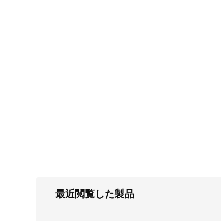
FC・C
電気錠・インターロック
L・LE
キースイッチ
S
キャスター・アジャスター・スライドレ
ール・モニターアーム
K・KC
断熱・ライト・ラック
FD・FE
最近閲覧した製品