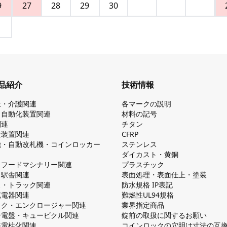
9
27
28
29
30
品紹介
技術情報
祉・介護関連
各マークの説明
・自動化装置関連
材料の記号
関連
チタン
造装置関連
CFRP
機・自動改札機・コインロッカー
ステンレス
ダイカスト・⻩銅
・フードマシナリー関連
プラスチック
・駅舎関連
表面処理・表面仕上・塗装
ス・トラック関連
防⽔規格 IP表記
V充電器関連
難燃性UL94規格
ック・エンクロージャー関連
業界指定商品
分電盤・キュービクル関連
錠前の取扱に関するお願い
無電柱化関連
コインロックの⽳明け⼨法の互