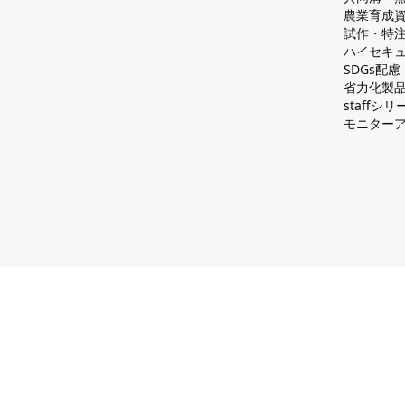
農業育成
試作・特
ハイセキュ
SDGs配
省力化製
staff
モニター