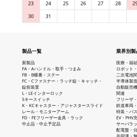
23
24
25
26
27
28
2
30
31
製品一覧
業界別製
新製品
医療・福
FA・Aハンドル・取手・つまみ
ロボット
FB・B蝶番・ステー
二次電池
FC・Cファスナー・ラッチ錠・キャッチ・
半導体製
錠前装置
自動販売
L・LEインターロック
関連
Sキースイッチ
フリーザ
K・KCキャスター・アジャスタースライド
鉄道車両
レール・モニターアーム
特装・バ
FD・FEフリーザー金具・ラック
EV・PH
中止品・中止予定品
サーバラ
配電盤・
共同溝・