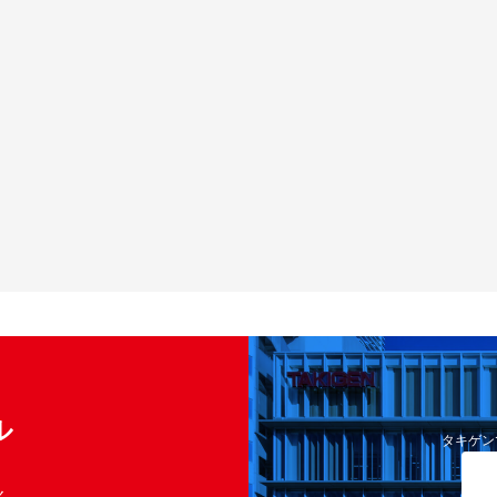
ル
タキゲン
く