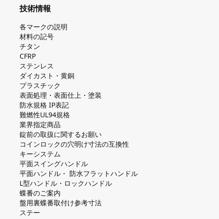
技術情報
各マークの説明
材料の記号
チタン
CFRP
ステンレス
ダイカスト・⻩銅
プラスチック
表面処理・表面仕上・塗装
防⽔規格 IP表記
難燃性UL94規格
業界指定商品
錠前の取扱に関するお願い
コインロックの⽳明け⼨法の互換性
キーシステム
平⾯スイングハンドル
平⾯ハンドル・ 防⽔フラットハンドル
L型ハンドル・ロックハンドル
蝶番のご案内
盤⽤裏蝶番取付け参考⼨法
ステー