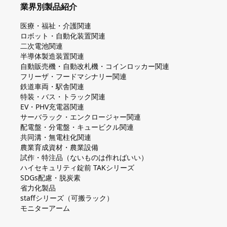
業界別製品紹介
医療・福祉・介護関連
ロボット・自動化装置関連
二次電池関連
半導体製造装置関連
自動販売機・自動改札機・コインロッカー関連
フリーザ・フードマシナリー関連
鉄道車両・駅舎関連
特装・バス・トラック関連
EV・PHV充電器関連
サーバラック・エンクロージャー関連
配電盤・分電盤・キュービクル関連
共同溝・無電柱化関連
農業育成資材・農業設備
試作・特注品（ないものは作ればいい）
ハイセキュリティ錠前 TAKシリーズ
SDGs配慮・脱炭素
省力化製品
staffシリーズ（可搬ラック）
モニターアーム