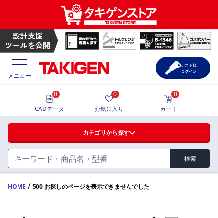
ゲスト様
ログイン
メニュー
0
0
0
価格一覧
CADデータ
お気に入り
カート
選定ツール
カテゴリから探す
製品カタログ
検索
ハンドル・取手・つまみ・周辺機器
FA・A
CAD一覧
/
HOME
500 お探しのページを表示できませんでした
蝶番・ステー・周辺機器
サポート・お問合せ
FB・B