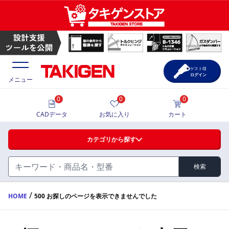
ゲスト様
ログイン
メニュー
0
0
0
価格一覧
CADデータ
お気に入り
カート
選定ツール
カテゴリから探す
製品カタログ
検索
ハンドル・取手・つまみ・周辺機器
FA・A
CAD一覧
/
HOME
500 お探しのページを表示できませんでした
蝶番・ステー・周辺機器
サポート・お問合せ
FB・B