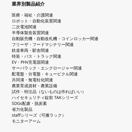
業界別製品紹介
医療・福祉・介護関連
ロボット・自動化装置関連
二次電池関連
半導体製造装置関連
自動販売機・自動改札機・コインロッカー関連
フリーザ・フードマシナリー関連
鉄道車両・駅舎関連
特装・バス・トラック関連
EV・PHV充電器関連
サーバラック・エンクロージャー関連
配電盤・分電盤・キュービクル関連
共同溝・無電柱化関連
農業育成資材・農業設備
試作・特注品（ないものは作ればいい）
ハイセキュリティ錠前 TAKシリーズ
SDGs配慮・脱炭素
省力化製品
staffシリーズ（可搬ラック）
モニターアーム