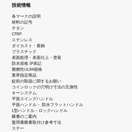
技術情報
各マークの説明
材料の記号
チタン
CFRP
ステンレス
ダイカスト・⻩銅
プラスチック
表面処理・表面仕上・塗装
防⽔規格 IP表記
難燃性UL94規格
業界指定商品
錠前の取扱に関するお願い
コインロックの⽳明け⼨法の互換性
キーシステム
平⾯スイングハンドル
平⾯ハンドル・ 防⽔フラットハンドル
L型ハンドル・ロックハンドル
蝶番のご案内
盤⽤裏蝶番取付け参考⼨法
ステー