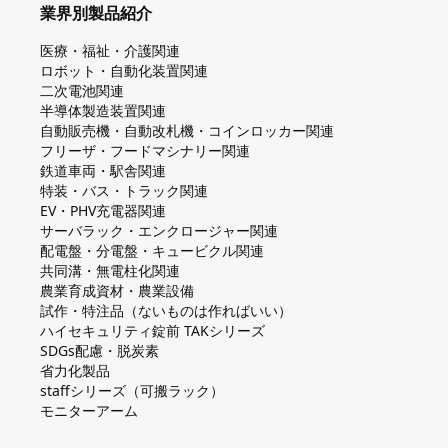
業界別製品紹介
医療・福祉・介護関連
ロボット・自動化装置関連
二次電池関連
半導体製造装置関連
自動販売機・自動改札機・コインロッカー関連
フリーザ・フードマシナリー関連
鉄道車両・駅舎関連
特装・バス・トラック関連
EV・PHV充電器関連
サーバラック・エンクロージャー関連
配電盤・分電盤・キュービクル関連
共同溝・無電柱化関連
農業育成資材・農業設備
試作・特注品（ないものは作ればいい）
ハイセキュリティ錠前 TAKシリーズ
SDGs配慮・脱炭素
省力化製品
staffシリーズ（可搬ラック）
モニターアーム