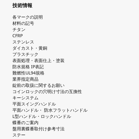
技術情報
各マークの説明
材料の記号
チタン
CFRP
ステンレス
ダイカスト・⻩銅
プラスチック
表面処理・表面仕上・塗装
防⽔規格 IP表記
難燃性UL94規格
業界指定商品
錠前の取扱に関するお願い
コインロックの⽳明け⼨法の互換性
キーシステム
平⾯スイングハンドル
平⾯ハンドル・ 防⽔フラットハンドル
L型ハンドル・ロックハンドル
蝶番のご案内
盤⽤裏蝶番取付け参考⼨法
ステー