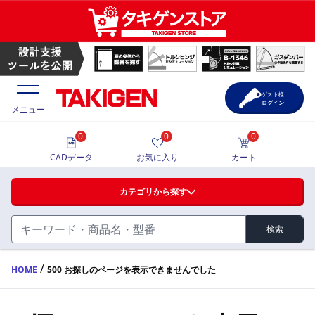
ゲスト様
ログイン
メニュー
0
0
0
価格一覧
CADデータ
お気に入り
カート
選定ツール
カテゴリから探す
製品カタログ
検索
ハンドル・取手・つまみ・周辺機器
FA・A
CAD一覧
/
HOME
500 お探しのページを表示できませんでした
蝶番・ステー・周辺機器
サポート・お問合せ
FB・B